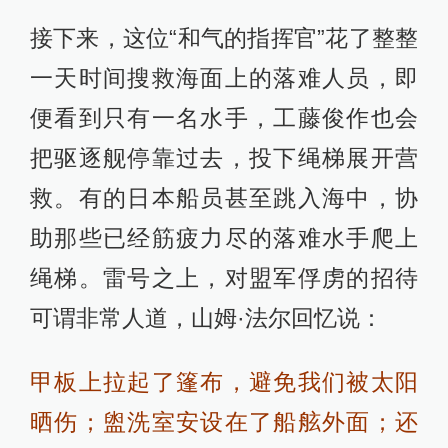
接下来，这位“和气的指挥官”花了整整
一天时间搜救海面上的落难人员，即
便看到只有一名水手，工藤俊作也会
把驱逐舰停靠过去，投下绳梯展开营
救。有的日本船员甚至跳入海中，协
助那些已经筋疲力尽的落难水手爬上
绳梯。雷号之上，对盟军俘虏的招待
可谓非常人道，山姆·法尔回忆说：
甲板上拉起了篷布，避免我们被太阳
晒伤；盥洗室安设在了船舷外面；还