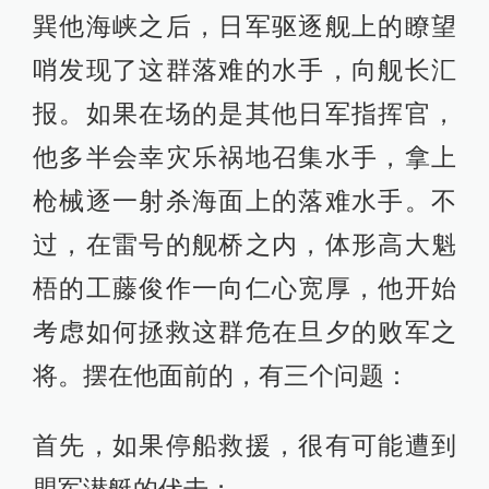
巽他海峡之后，日军驱逐舰上的瞭望
哨发现了这群落难的水手，向舰长汇
报。如果在场的是其他日军指挥官，
他多半会幸灾乐祸地召集水手，拿上
枪械逐一射杀海面上的落难水手。不
过，在雷号的舰桥之内，体形高大魁
梧的工藤俊作一向仁心宽厚，他开始
考虑如何拯救这群危在旦夕的败军之
将。摆在他面前的，有三个问题：
首先，如果停船救援，很有可能遭到
盟军潜艇的伏击；