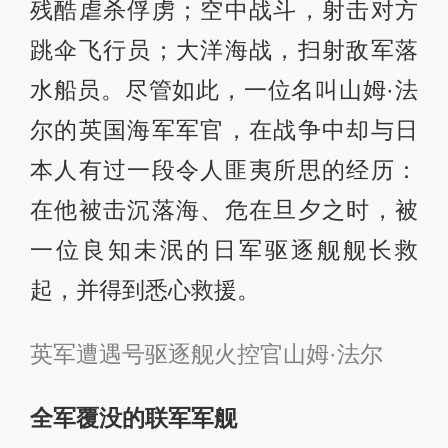
残酷虐杀俘虏；空中战斗，射击对方
跳伞飞行员；大洋海战，扫射敌军落
水船员。尽管如此，一位名叫山姆·法
尔的英国海军军官，在战争中却与日
本人有过一段令人匪夷所思的经历：
在他被击沉落海、危在旦夕之时，被
一位良知未泯的日军驱逐舰舰长救
起，并得到悉心救援。
英军遭遇号驱逐舰火控官山姆·法尔
全军覆没的联军军舰