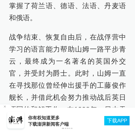
掌握了荷兰语、德语、法语、丹麦语
和俄语。
战争结束、恢复自由后，在战俘营中
学习的语言能力帮助山姆一路平步青
云，最终成为一名著名的英国外交
官，并受封为爵士。此时，山姆一直
在寻找那位曾经伸出援手的工藤俊作
舰长，并借此机会努力推动战后英日
两国的和解工作。在1998年，日本天
8月9
权知道更多
皇访问英国之前，山姆甚至给泰晤士
下载APP
段限速
澎湃新闻客户端
河报供稿，以自己的亲身经历抚平了