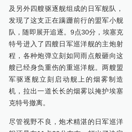
及另外四艘驱逐舰组成的日军舰队，
发现了这支正在蹒跚前行的盟军小舰
队，随即展开追逐。9点30分，埃塞克
特号进入了四艘日军巡洋舰的主炮射
程，各种炮弹立刻如同雨点般砸向这
艘已经身负重伤的重巡洋舰。两艘盟
军驱逐舰立刻启动舰上的烟雾制造
机，拉出一道长长的烟雾以掩护埃塞
克特号撤离。
尽管视野不良，炮术精湛的日军巡洋