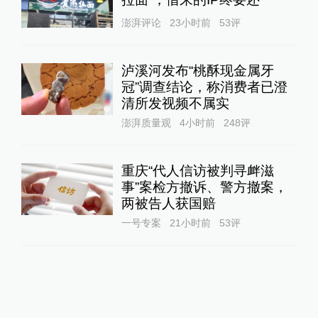
澎湃评论
23小时前
53
评
泸溪河发布“桃酥现金属牙
冠”调查结论，称消费者已澄
清所发视频不属实
澎湃质量观
4小时前
248
评
重庆“代人信访被判寻衅滋
事”案检方撤诉、警方撤案，
两被告人获国赔
一号专案
21小时前
53
评