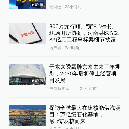
00:18
瑞财经
23小时前
300万元行贿、“定制”标书、
现场厕所协商，河南某医院2.
33亿元工程串标案细节披露
地产界
7小时前
于东来透露胖东来未来三年规
划，2030年后将停止经营项
目发展
00:29
中国商界杂志社
23小时前
探访全球最大在建核能供汽项
目：万亿级石化基地，
底“汽”从核而来