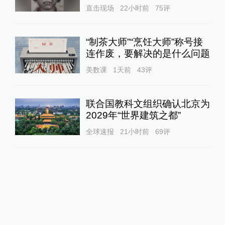
直击现场
22小时前
75
评
“制茶大师”“烹饪大师”称号接
连作废，要解决的是什么问题
美数课
1天前
43
评
联合国教科文组织确认北京为
2029年“世界建筑之都”
全球速报
21小时前
69
评