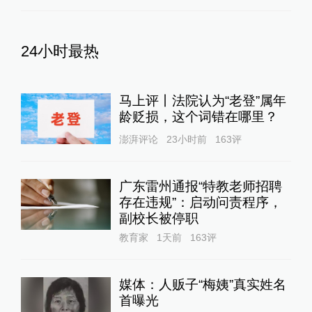
24小时最热
马上评丨法院认为“老登”属年
龄贬损，这个词错在哪里？
澎湃评论
23小时前
163
评
广东雷州通报“特教老师招聘
存在违规”：启动问责程序，
副校长被停职
教育家
1天前
163
评
媒体：人贩子“梅姨”真实姓名
首曝光