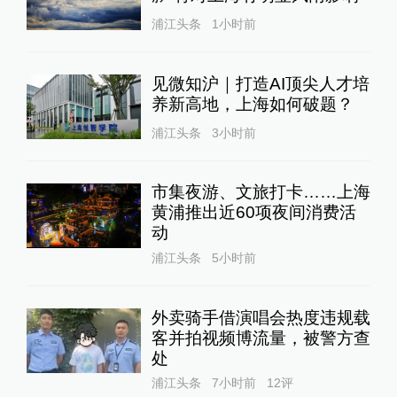
浦江头条
1小时前
见微知沪｜打造AI顶尖人才培
养新高地，上海如何破题？
浦江头条
3小时前
市集夜游、文旅打卡……上海
黄浦推出近60项夜间消费活
动
浦江头条
5小时前
外卖骑手借演唱会热度违规载
客并拍视频博流量，被警方查
处
浦江头条
7小时前
12
评