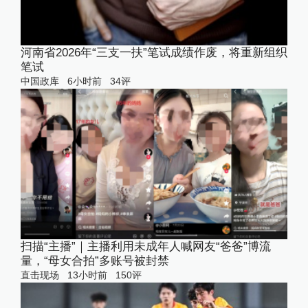
河南省2026年“三支一扶”笔试成绩作废，将重新组织
笔试
中国政库
6小时前
34
评
扫描“主播”｜主播利用未成年人喊网友“爸爸”博流
量，“母女合拍”多账号被封禁
直击现场
13小时前
150
评