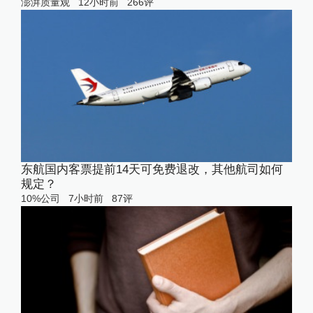
澎湃质量观
12小时前
266
评
东航国内客票提前14天可免费退改，其他航司如何
规定？
10%公司
7小时前
87
评