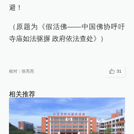
避！
（原题为《假活佛——中国佛协呼吁
寺庙如法驱摒 政府依法查处》）
校对：
张亮亮
31
相关推荐