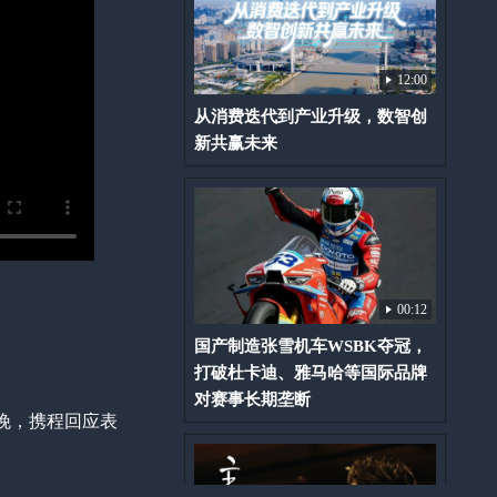
12:00
从消费迭代到产业升级，数智创
新共赢未来
00:12
国产制造张雪机车WSBK夺冠，
打破杜卡迪、雅马哈等国际品牌
对赛事长期垄断
晚，携程回应表