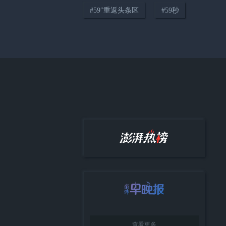
#
59″重返头条区
#
59秒
04:14
只要在路上，世界便是你的“主
场”
38:12
《顾视》城市人物专访第四期：
高校加持下大零号湾的协同发展
与城市展望
查看更多