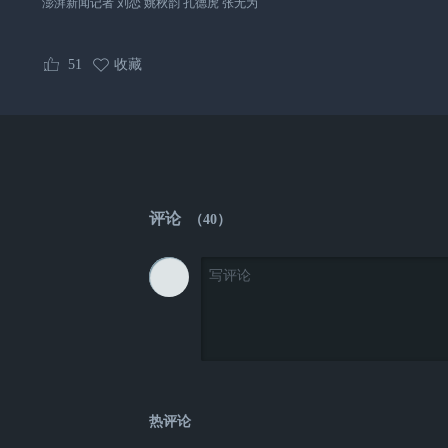
澎湃新闻记者 刘恋 姚秋韵 孔德虎 张无为
51
收藏
评论
（
40
）
热评论