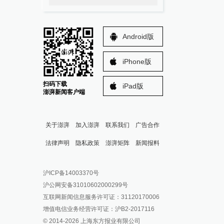
Android版
iPhone版
扫码下载
iPad版
澎湃新闻客户端
关于澎湃
加入澎湃
联系我们
广告合作
法律声明
隐私政策
澎湃矩阵
新闻报料
报料热线: 021-962866
澎湃新闻微博
沪ICP备14003370号
报料邮箱: news@thepaper.cn
澎湃新闻公众号
沪公网安备31010602000299号
澎湃新闻抖音号
互联网新闻信息服务许可证：31120170006
派生万物开放平台
增值电信业务经营许可证：沪B2-2017116
© 2014-
2026
上海东方报业有限公司
IP SHANGHAI