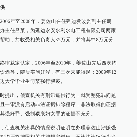
供
006年至2008年，姜佐山在任延边发改委副主任期
办主任吕某，为延边永安水利水电工程有限公司两家
帮助，共收受相关负责人35万元，并将其中8万元分
审裁定认定，2006年至2010年，姜佐山先后四次约
酒等，随后实施奸淫，有三次未能得逞；2009年12
边大学毕业生司某强行猥亵。
时提出，侦查机关有刑讯逼供行为，就受贿犯罪问题
且一审没有启动非法证据排除程序，非法取得的证据
其强奸罪、强制猥亵妇女罪的证据不充分。
，侦查机关出具的情况说明证明在办理姜佐山涉嫌强
程均严格按照相关法律规定进行，无违法违纪行为发