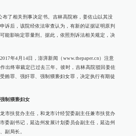
网公布了相关刑事决定书。吉林高院称，姜佐山以其没
申诉后，该院经依法审查认为，有新的证据证明原判
可能影响定罪量刑。据此，依照刑诉法相关规定，决
年4月14日，澎湃新闻（www.thepaper.cn）注意
1日作出终审裁定已过去三年。彼时，吉林高院驳回姜佐
受贿罪、强奸罪、强制猥亵妇女罪，决定执行有期徒
强制猥亵妇女
和龙市扶贫办主任，和龙市计经贸委副主任兼市扶贫办
市委副书记，延边州发展计划委员会副主任，延边州
、副局长。