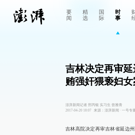
要
精
国
时
闻
选
际
事
吉林决定再审延
贿强奸猥亵妇女
澎湃新闻记者 邢丙银 实习生 曾雅青
2017-04-20 18:07
来源：
澎湃新闻
∙
一号专
吉林高院决定再审吉林省延边州