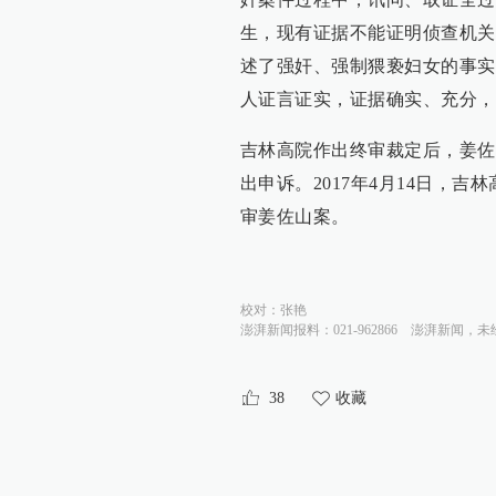
生，现有证据不能证明侦查机关
述了强奸、强制猥亵妇女的事实
人证言证实，证据确实、充分，
吉林高院作出终审裁定后，姜佐
出申诉。2017年4月14日，
审姜佐山案。
校对：
张艳
澎湃新闻报料：021-962866
澎湃新闻，未
38
收藏