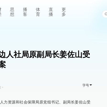
财
思
播
体
直
更
经
想
客
育
播
多
边人社局原副局长姜佐山受
案
字号
案
>
人力资源和社会保障局原党组书记、副局长姜佐山受