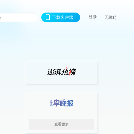
登录
下载客户端
无障碍
查看更多