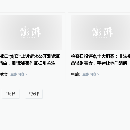
浙江“贪官”上诉请求公开测谎证
检察日报评点十大刑案：非法
清白，测谎能否作证据引关注
苗谋财害命，手铐让他们清醒
#
贪官
更多内容 >
#
刑案
更多内容 >
#
局长
#
强奸