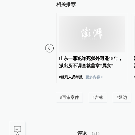
相关推荐
法人权保障白皮书全文发
山东一罪犯诈死狱外逍遥18年，
极防范和纠正冤假错案
派出所不调查就盖章“属实”
权白皮书
更多内容 >
#
服刑人员举报
更多内容 >
#
再审案件
#
吉林
#
延边
评论
（
21
）