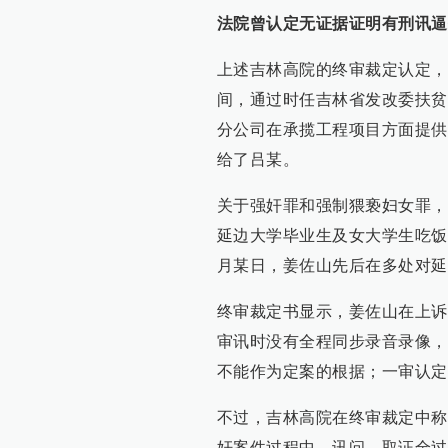
法院曾认定无证据证明有刑讯逼
上述吉林高院的终审裁定认定，2
间，通过时任吉林省发改委扶贫
分公司在承揽工程项目方面提供
给了吕某。
关于强奸罪和强制猥亵妇女罪，终
延边大学毕业生及女大学生吃饭饮
月某日，姜佐山先后在多处对延
终审裁定书显示，姜佐山在上诉
审讯时没有全程同步录音录像，
不能作为定案的根据；一审认定
不过，吉林高院在终审裁定中称
奸案件过程中，讯问、取证全过