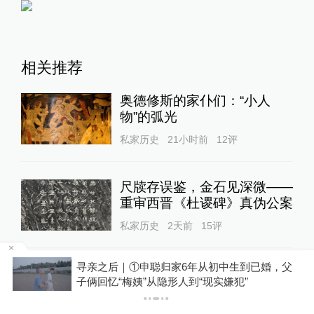
相关推荐
奥德修斯的家仆们：“小人
物”的弧光
私家历史
21小时前
12
评
尺牍存误鉴，金石见深微——
重审西晋《杜谡碑》真伪公案
私家历史
2天前
15
评
寻亲之后｜①申聪归家6年从初中生到已婚，父
闺范可彰：朝鲜女教书《五伦
子俩回忆“梅姨”从隐形人到“现实嫌犯”
行实图》中的女性形象
私家历史
2天前