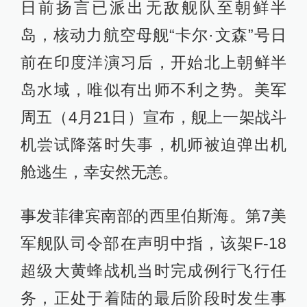
日前扬言已派出无敌舰队至朝鲜半
岛，核动力航空母舰“卡尔·文森”号日
前在印度洋演习后，开始北上朝鲜半
岛水域，唯似有出师不利之势。美军
周五（4月21日）宣布，舰上一架战斗
机尝试降落时失事，机师被迫弹出机
舱逃生，幸安然无恙。
事发菲律宾南部的西里伯斯海。第7美
军舰队司令部在声明中指，该架F-18
超级大黄蜂战机当时完成例行飞行任
务，正处于着陆的最后阶段时发生事