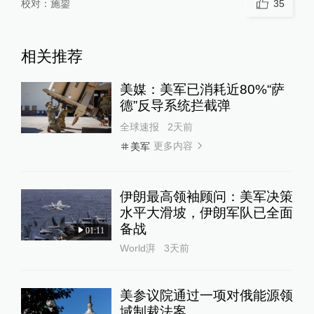
校对：
施鋆
35
相关推荐
美媒：美军已消耗近80%“萨
德”反导系统拦截弹
全球速报
2天前
更多内容
美军
伊朗最高领袖顾问：美军决策
水平大滑坡，伊朗军队已全面
备战
01:11
World湃
3天前
美参议院通过一项对俄能源领
域制裁法案