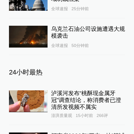
全球速报
25分钟前
乌克兰石油公司设施遭遇大规
模袭击
全球速报
50分钟前
24小时最热
泸溪河发布“桃酥现金属牙
冠”调查结论，称消费者已澄
清所发视频不属实
澎湃质量观
15小时前
266
评