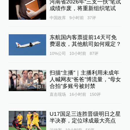
河南省2026年“三支一扶”笔试
成绩作废，将重新组织笔试
中国政库
9小时前
37
评
东航国内客票提前14天可免
费退改，其他航司如何规定？
10%公司
10小时前
87
评
扫描“主播”｜主播利用未成年
人喊网友“爸爸”博流量，“母女
合拍”多账号被封禁
1
直击现场
16小时前
150
评
U17国足三连胜晋级明日之星
半决赛，定位球成最大亮点
运动家
19小时前
56
评