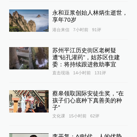
永和豆浆创始人林炳生逝世，
享年70岁
港台来信
7小时前
91
评
苏州平江历史街区老树疑
遭“钻孔灌药”，姑苏区住建
委：将持续跟进救助事宜
直击现场
14小时前
131
评
蔡皋领取国际安徒生奖，“在
孩子们心底种下真善美的种
子”
文化课
15小时前
62
评
李开复：AI时代，人的优势