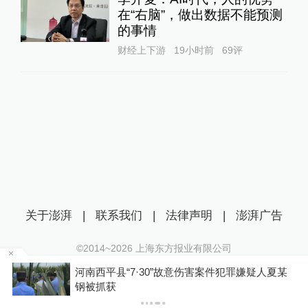
在“右脑”，做出数据不能预测
的事情
财经上下游
19小时前
69
评
关于澎湃
|
联系我们
|
法律声明
|
澎湃广告
©2014~
2026
上海东方报业有限公司
沪ICP证：沪B2-20170116 | 沪ICP备14003370号
河南西平县“7·30”故意伤害案件犯罪嫌疑人夏某
互联网新闻信息服务许可证：31120170006
钢被抓获
沪公网安备 31010602000299号