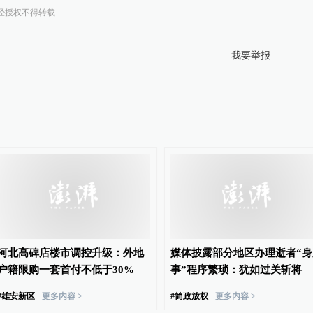
经授权不得转载
我要举报
河北高碑店楼市调控升级：外地
媒体披露部分地区办理逝者“身
户籍限购一套首付不低于30%
事”程序繁琐：犹如过关斩将
#
雄安新区
更多内容 >
#
简政放权
更多内容 >