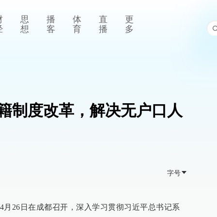
财
思
播
体
直
更
经
想
客
育
播
多
籍制度改革，解决无户口人
字号
4月26日在成都召开，深入学习贯彻习近平总书记系