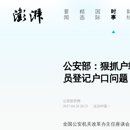
要
精
国
时
闻
选
际
事
公安部：狠抓户
员登记户口问题
公安部官网
2017-04-26 20:15
法治中国
>
全国公安机关改革办主任座谈会