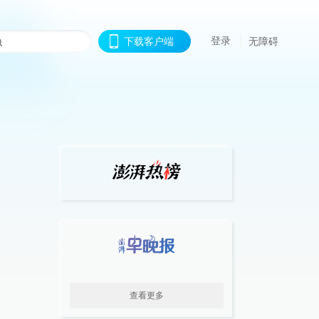
登录
下载客户端
无障碍
查看更多