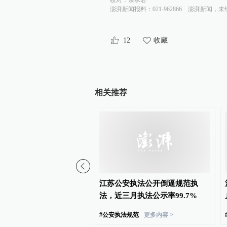
校对：
余承君
澎湃新闻报料：021-962866
澎湃新闻，未
12
收藏
相关推荐
态环境法典实施，最高法
江苏公安执法公开倒逼规范执
个配套司法解释
法，近三月执法公示率99.7%
#
公安执法规范
更多内容 >