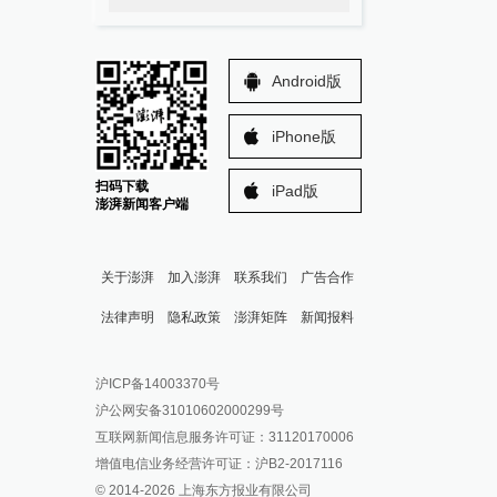
Android版
iPhone版
扫码下载
iPad版
澎湃新闻客户端
关于澎湃
加入澎湃
联系我们
广告合作
法律声明
隐私政策
澎湃矩阵
新闻报料
报料热线: 021-962866
澎湃新闻微博
沪ICP备14003370号
报料邮箱: news@thepaper.cn
澎湃新闻公众号
沪公网安备31010602000299号
澎湃新闻抖音号
互联网新闻信息服务许可证：31120170006
派生万物开放平台
增值电信业务经营许可证：沪B2-2017116
© 2014-
2026
上海东方报业有限公司
IP SHANGHAI