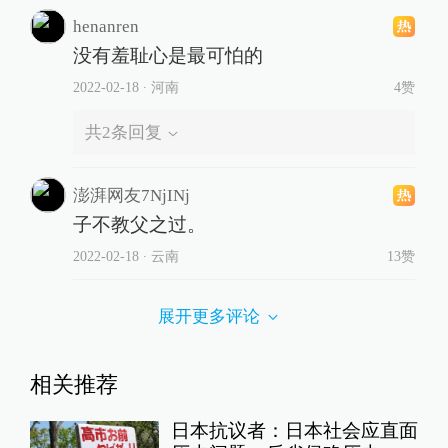
henanren
没有羞耻心是最可怕的
2022-02-18
∙ 河南
4赞
共
2
条回复
澎湃网友7NjINj
子不教父之过。
2022-02-18
∙ 云南
13赞
展开更多评论
相关推荐
日本抗议者：日本社会应直面