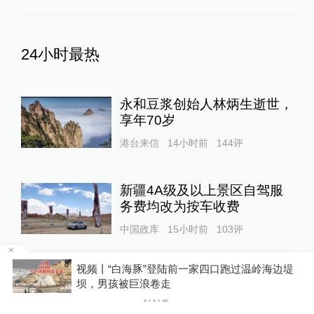
24小时最热
永和豆浆创始人林炳生逝世，
享年70岁
港台来信
14小时前
144
评
新疆4A级及以上景区自驾服
务费均改为按车收费
中国政库
15小时前
103
评
足
视频丨“白海豚”登陆前一家四口跑过温岭海边堤
“青海和兰州在抢一碗面？”青
坝，男孩被巨浪卷走
海媒体：这种说法，格局小了