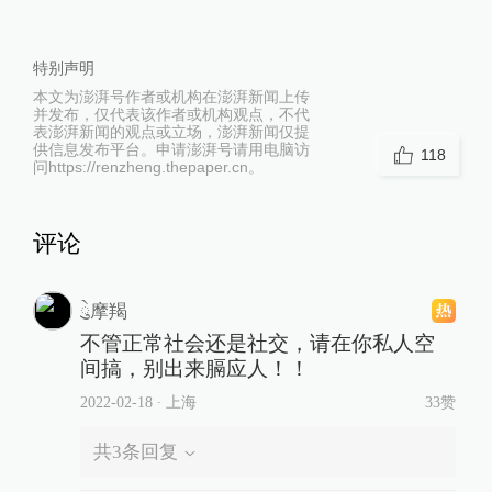
特别声明
本文为澎湃号作者或机构在澎湃新闻上传
并发布，仅代表该作者或机构观点，不代
表澎湃新闻的观点或立场，澎湃新闻仅提
供信息发布平台。申请澎湃号请用电脑访
118
问https://renzheng.thepaper.cn。
评论
ེུ摩羯
不管正常社会还是社交，请在你私人空
间搞，别出来膈应人！！
2022-02-18
∙ 上海
33赞
共
3
条回复