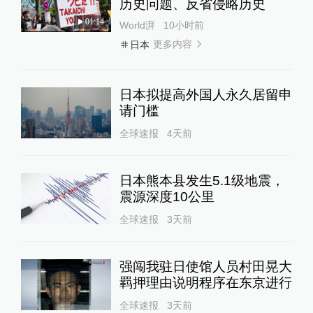
历史问题、反省侵略历史
01:14
World湃
10小时前
更多内容
日本
日本拟提高外国人永久居留申
请门槛
全球速报
4天前
日本熊本县发生5.1级地震，
震源深度10公里
全球速报
3天前
强闯我驻日使馆人员村田晃大
羁押理由说明程序在东京进行
全球速报
3天前