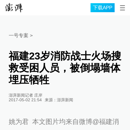
下载APP
一号专案
>
福建23岁消防战士火场搜
救受困人员，被倒塌墙体
埋压牺牲
澎湃新闻记者 庄岸
2017-05-02 21:54
来源：
澎湃新闻
姚为君 本文图片均来自微博@福建消