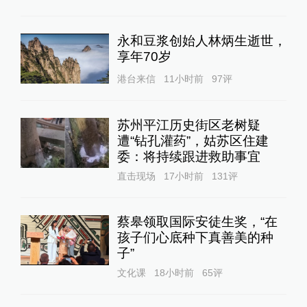
永和豆浆创始人林炳生逝世，
享年70岁
港台来信
11小时前
97
评
苏州平江历史街区老树疑
遭“钻孔灌药”，姑苏区住建
委：将持续跟进救助事宜
直击现场
17小时前
131
评
蔡皋领取国际安徒生奖，“在
孩子们心底种下真善美的种
子”
文化课
18小时前
65
评