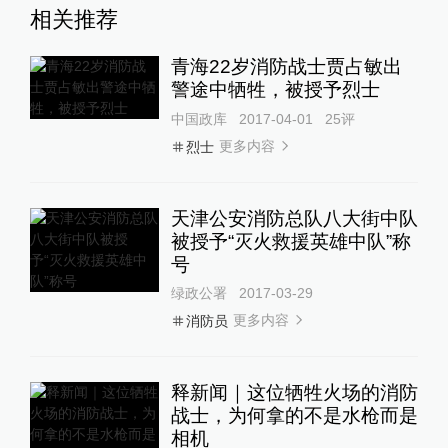
相关推荐
青海22岁消防战士贾占敏出
警途中牺牲，被授予烈士
中国政库
2017-04-01
25
评
更多内容
烈士
天津公安消防总队八大街中队
被授予“灭火救援英雄中队”称
号
绿政公署
2017-03-29
更多内容
消防员
释新闻｜这位牺牲火场的消防
战士，为何拿的不是水枪而是
相机