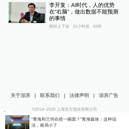
李开复：AI时代，人的优势
在“右脑”，做出数据不能预测
的事情
财经上下游
22小时前
69
评
关于澎湃
|
联系我们
|
法律声明
|
澎湃广告
©2014~
2026
上海东方报业有限公司
沪ICP证：沪B2-20170116 | 沪ICP备14003370号
六
“青海和兰州在抢一碗面？”青海媒体：这种说
互联网新闻信息服务许可证：31120170006
法，格局小了