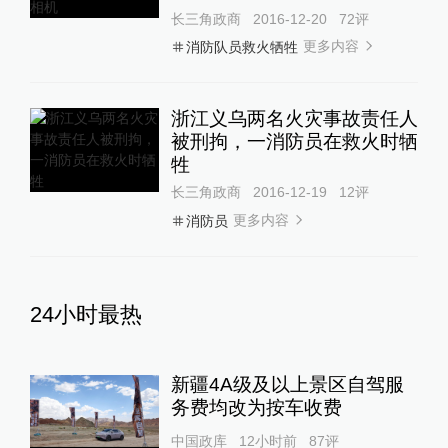
长三角政商
2016-12-20
72
评
更多内容
消防队员救火牺牲
浙江义乌两名火灾事故责任人
被刑拘，一消防员在救火时牺
牲
长三角政商
2016-12-19
12
评
更多内容
消防员
24小时最热
新疆4A级及以上景区自驾服
务费均改为按车收费
中国政库
12小时前
87
评