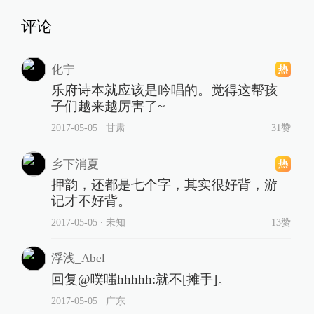
评论
化宁
乐府诗本就应该是吟唱的。觉得这帮孩
子们越来越厉害了~
2017-05-05
∙ 甘肃
31赞
乡下消夏
押韵，还都是七个字，其实很好背，游
记才不好背。
2017-05-05
∙ 未知
13赞
浮浅_Abel
回复@噗嗤hhhhh:就不[摊手]。
2017-05-05
∙ 广东