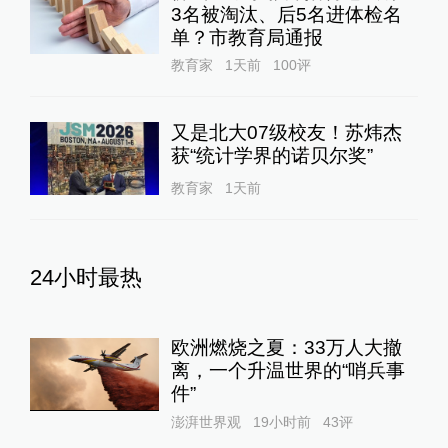
3名被淘汰、后5名进体检名
单？市教育局通报
教育家
1天前
100
评
又是北大07级校友！苏炜杰
获“统计学界的诺贝尔奖”
教育家
1天前
24小时最热
欧洲燃烧之夏：33万人大撤
离，一个升温世界的“哨兵事
件”
澎湃世界观
19小时前
43
评