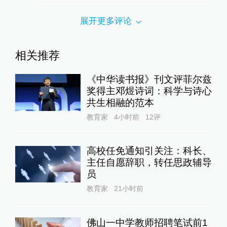
展开更多评论
相关推荐
《中华读书报》刊文评菲尔兹
奖得主邓煜诗词：科学与诗心
共生相融的范本
教育家
4小时前
12
评
高校任免通知引关注：科长、
主任自愿辞职，转任思政辅导
员
教育家
21小时前
佛山一中学教师招聘笔试前1