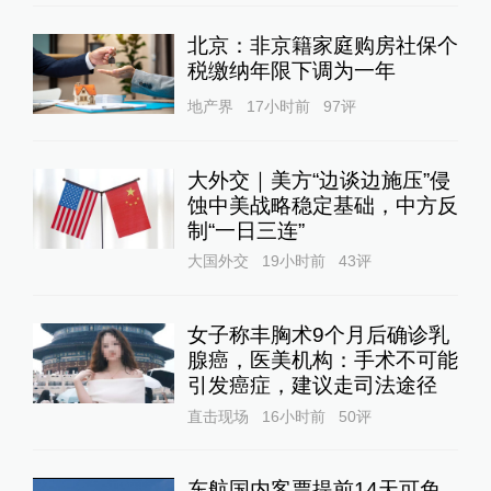
北京：非京籍家庭购房社保个
税缴纳年限下调为一年
地产界
17小时前
97
评
大外交｜美方“边谈边施压”侵
蚀中美战略稳定基础，中方反
制“一日三连”
大国外交
19小时前
43
评
女子称丰胸术9个月后确诊乳
腺癌，医美机构：手术不可能
引发癌症，建议走司法途径
直击现场
16小时前
50
评
东航国内客票提前14天可免