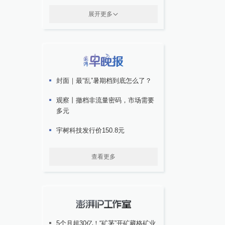
展开更多
封面｜最“乱”暑期档到底怎么了？
观察丨撤档非流量密码，市场需要
多元
宇树科技发行价150.8元
查看更多
5个月超30亿！“矿茅”开矿藏格矿业