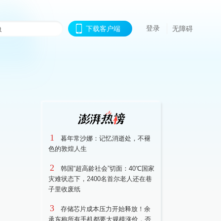
登录
下载客户端
无障碍
1
暮年常沙娜：记忆消逝处，不褪
色的敦煌人生
2
韩国“超高龄社会”切面：40℃国家
灾难状态下，2400名首尔老人还在巷
子里收废纸
3
存储芯片成本压力开始释放！余
承东称所有手机都要大规模涨价，否