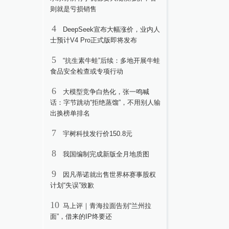
则就是亏损销售
4
DeepSeek宣布大幅涨价，业内人
士预计V4 Pro正式版即将发布
5
“抗生素牛蛙”后续：多地开展牛蛙
食品安全检查或专项行动
6
大模型竞争白热化，张一鸣喊
话：字节跳动“拒绝蒸馏”，不用别人输
出换榜单排名
7
宇树科技发行价150.8元
8
我国编制完成新版全月地质图
9
因凡蒂诺就出售世界杯赛事股权
计划“失误”致歉
10
马上评｜青海拉面告别“兰州拉
面”，借来的IP终要还