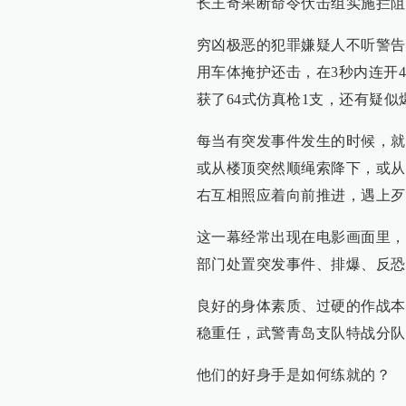
长王奇果断命令伏击组实施拦阻
穷凶极恶的犯罪嫌疑人不听警告
用车体掩护还击，在3秒内连开
获了64式仿真枪1支，还有疑
每当有突发事件发生的时候，就
或从楼顶突然顺绳索降下，或从
右互相照应着向前推进，遇上歹
这一幕经常出现在电影画面里，
部门处置突发事件、排爆、反恐
良好的身体素质、过硬的作战本
稳重任，武警青岛支队特战分队
他们的好身手是如何练就的？