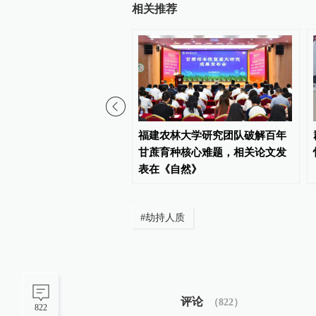
相关推荐
声｜甘肃西和县灯塔村正
福建农林大学研究团队破解百年
复供水
甘蔗育种核心难题，相关论文发
表在《自然》
#
劫持人质
评论
（
822
）
822