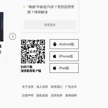
“梅姨”年龄超75岁？死刑适用受
限？律师解读
查看更多
Android版
幅
广州交通局：华南快速路一期
澎湃回声｜甘肃西和县
引
（岑村立交-土华立交段）8月7日
逐步恢复供水
iPhone版
到期后停止收费
扫码下载
iPad版
澎湃新闻客户端
关于澎湃
加入澎湃
联系我们
广告合作
法律声明
隐私政策
澎湃矩阵
新闻报料
报料热线: 021-962866
澎湃新闻微博