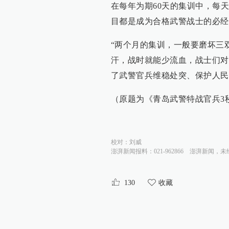
在每年为期60天的集训中，每
目都是成为合格武警战士的必经
“两个月的集训，一般要磨坏三
汗，战时就能少流血，战士们对
了武警官兵维稳处突、保护人民
（原题为《青岛武警特战官兵3
校对：
刘威
澎湃新闻报料：021-962866
澎湃新闻，未
130
收藏