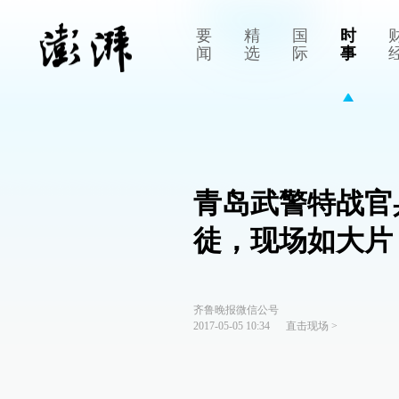
要
精
国
时
闻
选
际
事
青岛武警特战官
徒，现场如大片
齐鲁晚报微信公号
2017-05-05 10:34
直击现场
>