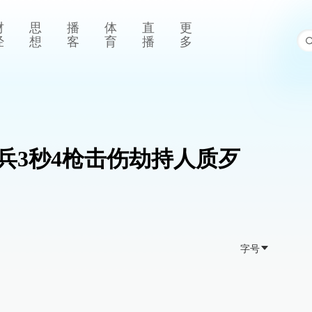
财
思
播
体
直
更
经
想
客
育
播
多
兵3秒4枪击伤劫持人质歹
字号