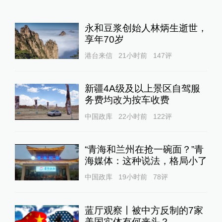
永和豆浆创始人林炳生逝世，
享年70岁
港台来信
21小时前
147
评
新疆4A级及以上景区自驾服
务费均改为按车收费
中国政库
22小时前
122
评
“青海和兰州在抢一碗面？”青
海媒体：这种说法，格局小了
中国政库
19小时前
78
评
蓝厅观察丨被中方反制的7家
美国实体有何来头？