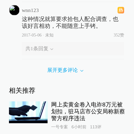
wnn123
这种情况就算要求拾包人配合调查，也
该好言相劝，不能随意上手铐。
2017-05-06
∙ 未知
352赞
共
1
条回复
展开更多评论
相关推荐
网上卖黄金卷入电诈8万元被
划扣，驻马店市公安局称新蔡
警方程序违法
一号专案
6小时前
113
评