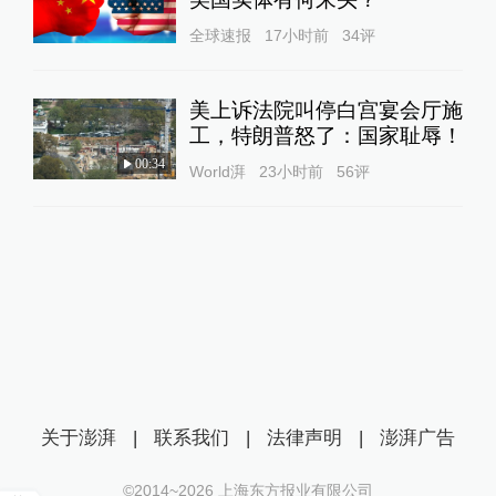
全球速报
17小时前
34
评
美上诉法院叫停白宫宴会厅施
工，特朗普怒了：国家耻辱！
00:34
World湃
23小时前
56
评
关于澎湃
|
联系我们
|
法律声明
|
澎湃广告
©2014~
2026
上海东方报业有限公司