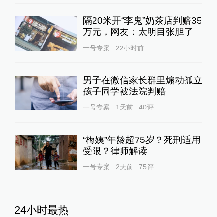
隔20米开“李鬼”奶茶店判赔35
万元，网友：太明目张胆了
一号专案
22小时前
男子在微信家长群里煽动孤立
孩子同学被法院判赔
一号专案
1天前
40
评
“梅姨”年龄超75岁？死刑适用
受限？律师解读
一号专案
2天前
75
评
24小时最热