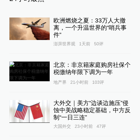
欧洲燃烧之夏：33万人大撤
离，一个升温世界的“哨兵事
件”
澎湃世界观
1天前
50
评
北京：非京籍家庭购房社保个
税缴纳年限下调为一年
地产界
21小时前
103
评
大外交｜美方“边谈边施压”侵
蚀中美战略稳定基础，中方反
制“一日三连”
大国外交
23小时前
47
评