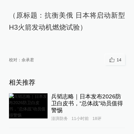
（原标题：抗衡美俄 日本将启动新型
H3火箭发动机燃烧试验）
校对：
余承君
14
相关推荐
兵韬志略｜日本发布2026防
卫白皮书，“总体战”动员值得
警惕
澎湃防务
11小时前
18
评