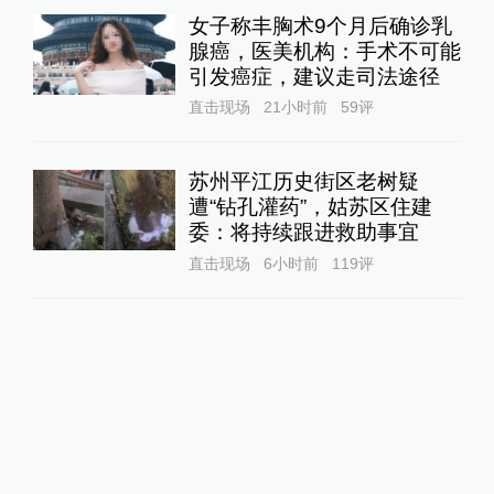
女子称丰胸术9个月后确诊乳
腺癌，医美机构：手术不可能
引发癌症，建议走司法途径
直击现场
21小时前
59
评
苏州平江历史街区老树疑
遭“钻孔灌药”，姑苏区住建
委：将持续跟进救助事宜
直击现场
6小时前
119
评