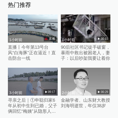
热门推荐
直播
00:15
1小时前
1小时前
直播丨今年第13号台
90后社区书记徒手破窗，
风“白海豚”正在逼近！直
暴雨中救出被困老人，妻
击防台一线
子：以后吵架我要让着你
09:17
00:29
3小时前
2小时前
寻亲之后｜①申聪归家6
金融学者、山东财大教授
年从初中生到已婚，父子
刘海明逝世，年仅38岁
俩回忆“梅姨”从隐形人
到“现实嫌犯”