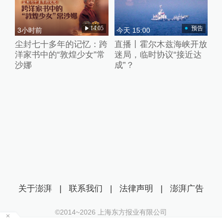
14:05
预告
3小时前
今天 15:00
尘封七十多年的记忆：跨
直播丨霍尔木兹海峡开放
洋家书中的“敦煌少女”常
迷局，临时协议“接近达
沙娜
成”？
关于澎湃
|
联系我们
|
法律声明
|
澎湃广告
©2014~
2026
上海东方报业有限公司