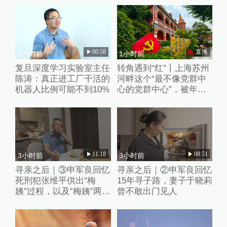
00:58
直播
3小时前
1小时前
复旦深度学习实验室主任
转角遇到“红”丨上海苏州
陈涛：真正进工厂干活的
河畔这个“最不像党群中
机器人比例可能不到10%
心的党群中心”，被年轻
人挤爆了
11:18
08:51
3小时前
3小时前
寻亲之后｜③申军良回忆
寻亲之后｜②申军良回忆
死刑犯张维平供出“梅
15年寻子路，妻子于晓莉
姨”过程，以及“梅姨”两张
曾不敢出门见人
模拟画像来历