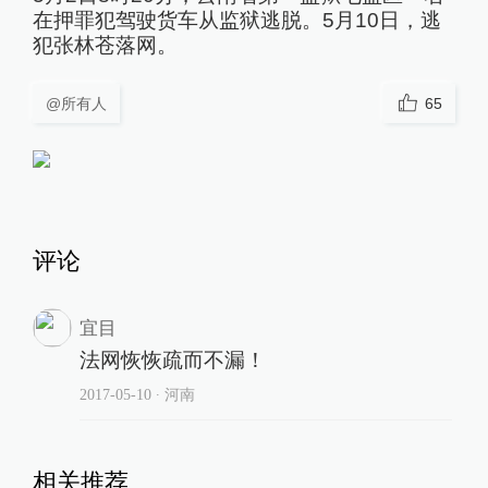
在押罪犯驾驶货车从监狱逃脱。5月10日，逃
犯张林苍落网。
@所有人
65
评论
宜目
法网恢恢疏而不漏！
2017-05-10
∙ 河南
相关推荐