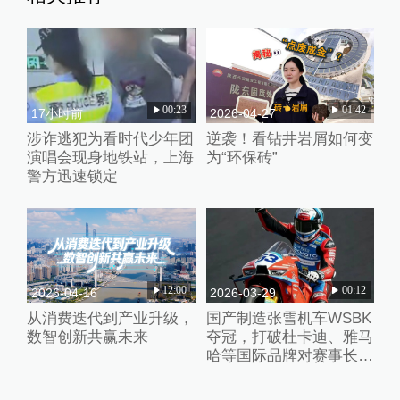
00:23
01:42
17小时前
2026-04-27
涉诈逃犯为看时代少年团
逆袭！看钻井岩屑如何变
演唱会现身地铁站，上海
为“环保砖”
警方迅速锁定
12:00
00:12
2026-04-16
2026-03-29
从消费迭代到产业升级，
国产制造张雪机车WSBK
数智创新共赢未来
夺冠，打破杜卡迪、雅马
哈等国际品牌对赛事长期
垄断