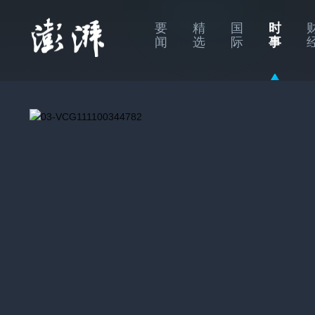
要
精
国
时
闻
选
际
事