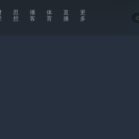
财
思
播
体
直
更
经
想
客
育
播
多