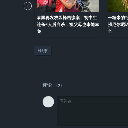
态”，首次拉响
泰国再发校园枪击惨案：初中生
一粒米的“
到底有多热？
连杀6人后自杀，祖父母也未能幸
强厄尔尼
免
全
#
城事
评论
（
9
）