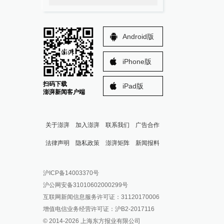
Android版
iPhone版
扫码下载
iPad版
澎湃新闻客户端
关于澎湃
加入澎湃
联系我们
广告合作
法律声明
隐私政策
澎湃矩阵
新闻报料
报料热线: 021-962866
澎湃新闻微博
沪ICP备14003370号
报料邮箱: news@thepaper.cn
澎湃新闻公众号
沪公网安备31010602000299号
澎湃新闻抖音号
互联网新闻信息服务许可证：31120170006
派生万物开放平台
增值电信业务经营许可证：沪B2-2017116
© 2014-
2026
上海东方报业有限公司
IP SHANGHAI