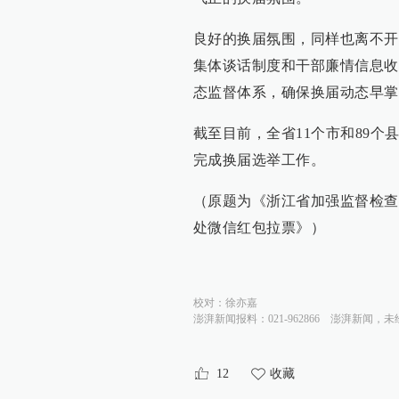
良好的换届氛围，同样也离不开
集体谈话制度和干部廉情信息收
态监督体系，确保换届动态早掌
截至目前，全省11个市和89个
完成换届选举工作。
（原题为《浙江省加强监督检查
处微信红包拉票》）
校对：
徐亦嘉
澎湃新闻报料：021-962866
澎湃新闻，未
12
收藏