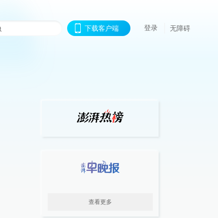
登录
下载客户端
无障碍
查看更多