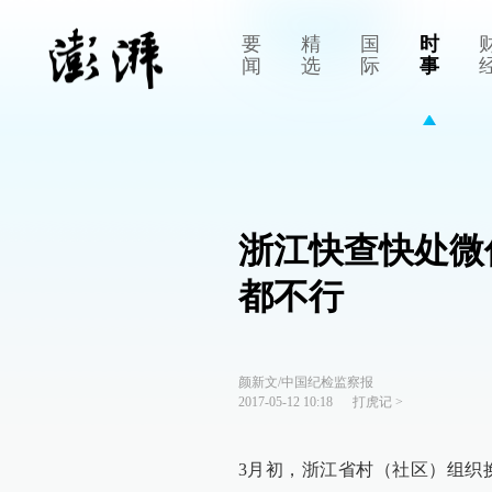
要
精
国
时
闻
选
际
事
浙江快查快处微
都不行
颜新文/中国纪检监察报
2017-05-12 10:18
打虎记
>
3月初，浙江省村（社区）组织