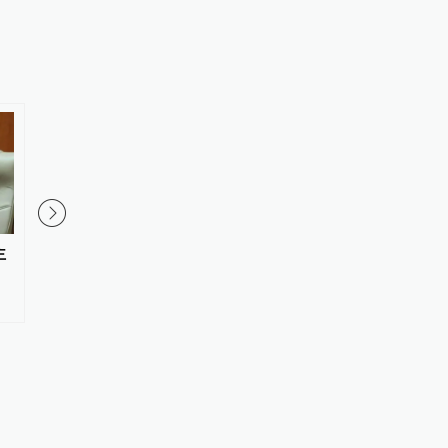
主
今年6月全国查处违反中央八项规
哈电集团原党委常委、
定精神问题34700起
记，国家监委原驻哈电
专员杨宏勇被开除党籍