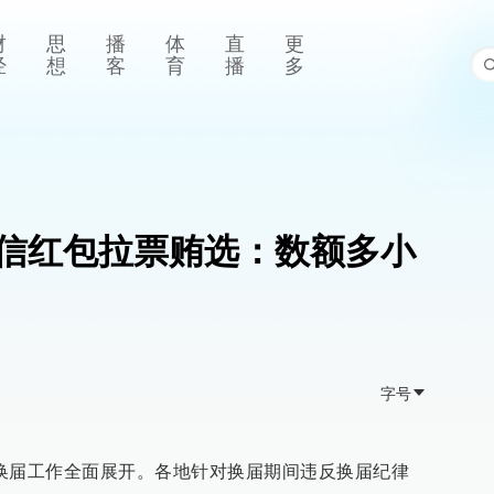
财
思
播
体
直
更
经
想
客
育
播
多
信红包拉票贿选：数额多小
字号
换届工作全面展开。各地针对换届期间违反换届纪律