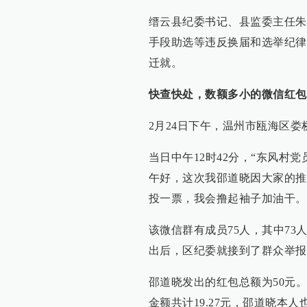
缙云县纪委书记、县监委主任朱
手段助选等违反换届和选举纪律
迁就。
快查快处，数额多小的微信红包
2月24日下午，温州市瓯海区
当日中午12时42分，“东风村
午好，这次我邵道晓因大家的推
投一票，我会撸起袖子加油干。
该微信群有成员75人，其中7
出后，区纪委就接到了群众举报
邵道晓发出的红包总额为50元。
金额共计19.27元，邵道晓本