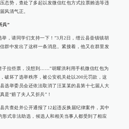
压态势，查处了多起以发微信红包方式拉票贿选等违
届风清气正。
折兵”
选举，请同学们支持一下！”3月2日，缙云县壶镇镇胡
信群中发出了这样一条消息。紧接着，他又在群里发
妻子拉些票，没想到……”胡耀洪利用手机微信红包为
，破坏了选举秩序，被公安机关处以200元罚款，这
县选举委员会还依法取消了汪某某的县第十七届人大
真是“赔了夫人又折兵”！
县共查处并公开通报了12起违反换届纪律案件，其中
的形式非法助选，候选人和相关当事人都受到了相应