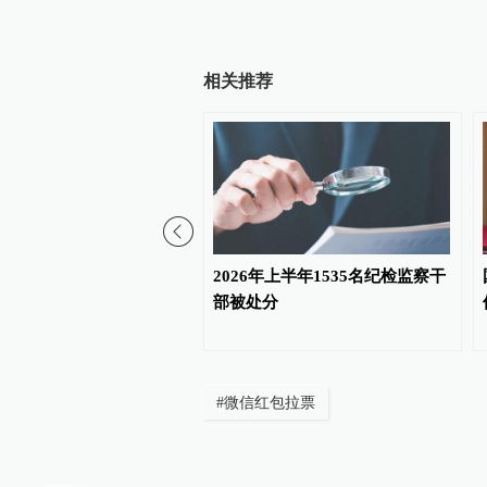
相关推荐
团原党委常委、纪委书
2026年上半年1535名纪检监察干
家监委原驻哈电集团监察
部被处分
宏勇被开除党籍
#
微信红包拉票