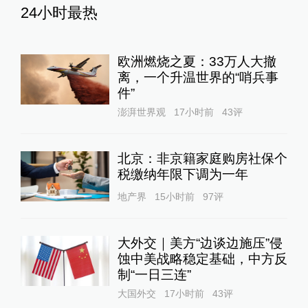
24小时最热
欧洲燃烧之夏：33万人大撤
离，一个升温世界的“哨兵事
件”
澎湃世界观
17小时前
43
评
北京：非京籍家庭购房社保个
税缴纳年限下调为一年
地产界
15小时前
97
评
大外交｜美方“边谈边施压”侵
蚀中美战略稳定基础，中方反
制“一日三连”
大国外交
17小时前
43
评