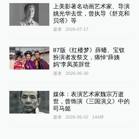
上美影著名动画艺术家、导演
姚光华去世，曾执导《舒克和
贝塔》等
逝者
2026-07-17
87版《红楼梦》薛蟠、宝钗
扮演者发祭文，痛悼“薛姨
妈”李凤英辞世
逝者
2026-06-30
媒体：表演艺术家魏宗万逝
世，曾饰演《三国演义》中的
司马懿
逝者
2026-06-02
144
评