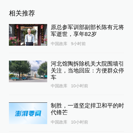
相关推荐
原总参军训部副部长陈有元将
军逝世，享年82岁
中国政库
9小时前
河北馆陶拆除机关大院围墙引
关注，当地回应：方便群众停
车
中国政库
10小时前
制胜，一道坚定捍卫和平的时
代锋芒
中国政库
10小时前