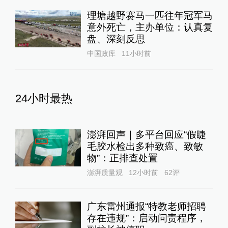
理塘越野赛马一匹往年冠军马
意外死亡，主办单位：认真复
盘、深刻反思
中国政库
11小时前
24小时最热
澎湃回声｜多平台回应“假睫
毛胶水检出多种致癌、致敏
物”：正排查处置
澎湃质量观
12小时前
62
评
广东雷州通报“特教老师招聘
存在违规”：启动问责程序，