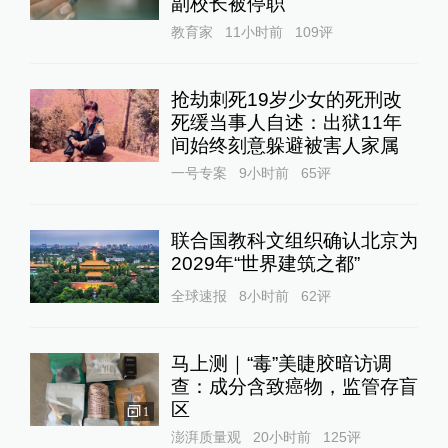
副校长被停职
教育家
11小时前
109
评
抢劫刺死19岁少女的死刑改
死缓当事人自述：出狱11年
间始终刻意躲避被害人家属
一号专案
9小时前
65
评
联合国教科文组织确认北京为
2029年“世界建筑之都”
全球速报
8小时前
62
评
马上测｜“毒”美睫胶暗访调
查：成分含致癌物，监管存盲
区
1
澎湃质量观
20小时前
125
评