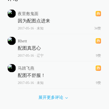
夜里敷鬼面
因为配图点进来
2017-05-16
∙ 未知
34赞
Rhett
配图真恶心
2017-05-16
∙ 辽宁
9赞
马踏飞燕
配图不舒服！
2017-05-16
∙ 未知
9赞
展开更多评论