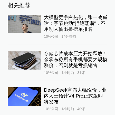
相关推荐
大模型竞争白热化，张一鸣喊
话：字节跳动“拒绝蒸馏”，不
用别人输出换榜单排名
10%公司
14分钟前
存储芯片成本压力开始释放！
余承东称所有手机都要大规模
涨价，否则就是亏损销售
10%公司
1小时前
31
评
DeepSeek宣布大幅涨价，业
内人士预计V4 Pro正式版即
将发布
10%公司
1小时前
40
评