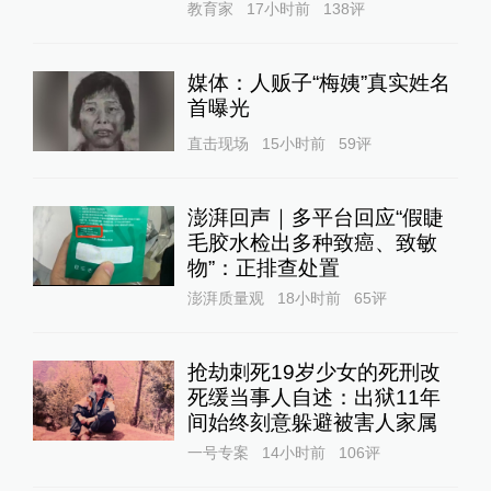
教育家
17小时前
138
评
媒体：人贩子“梅姨”真实姓名
首曝光
直击现场
15小时前
59
评
澎湃回声｜多平台回应“假睫
毛胶水检出多种致癌、致敏
物”：正排查处置
澎湃质量观
18小时前
65
评
抢劫刺死19岁少女的死刑改
死缓当事人自述：出狱11年
间始终刻意躲避被害人家属
一号专案
14小时前
106
评