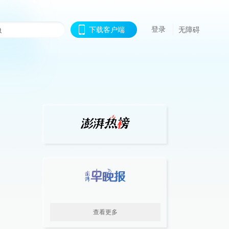
登录
下载客户端
无障碍
查看更多