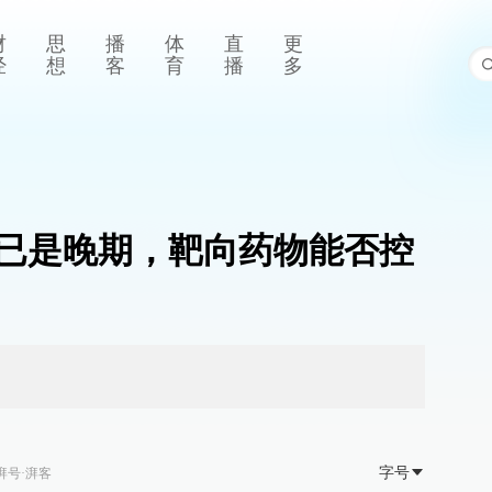
财
思
播
体
直
更
经
想
客
育
播
多
已是晚期，靶向药物能否控
字号
湃号·湃客