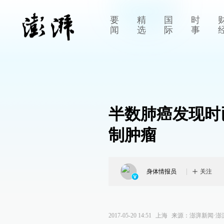
要
精
国
时
闻
选
际
事
半数肺癌发现时
制肿瘤
身体情报员
关注
2017-05-20 14:51
上海
来源：
澎湃新闻·澎