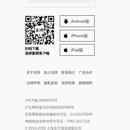
Android版
iPhone版
扫码下载
iPad版
澎湃新闻客户端
关于澎湃
加入澎湃
联系我们
广告合作
法律声明
隐私政策
澎湃矩阵
新闻报料
报料热线: 021-962866
澎湃新闻微博
沪ICP备14003370号
报料邮箱: news@thepaper.cn
澎湃新闻公众号
沪公网安备31010602000299号
澎湃新闻抖音号
互联网新闻信息服务许可证：31120170006
派生万物开放平台
增值电信业务经营许可证：沪B2-2017116
© 2014-
2026
上海东方报业有限公司
IP SHANGHAI