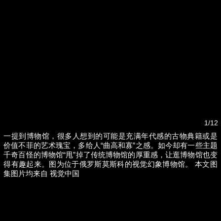
1/12
一提到博物馆，很多人想到的可能是充满年代感的古物典籍或是
价值不菲的艺术瑰宝，多给人“曲高和寡”之感。如今却有一些主题
浙
游客睡自己车里被酒店收150元“住宿费”，监管部
千奇百怪的博物馆“甩”掉了传统博物馆的厚重感，让逛博物馆也变
门介入后酒店退款并赔偿1000元
得有趣起来。图为位于俄罗斯莫斯科的视觉幻象博物馆。 本文图
集图片均来自 视觉中国