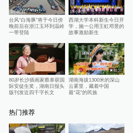
3小时前
19小时前
台风“白海豚”将于今日傍
西湖大学本科新生今日开
晚前后在浙江玉环到温岭
学，施一公用王虹邓昱的
一带登陆
故事激励新生
01:51
6小时前
1天前
80岁长沙插画家蔡皋获国
湖南海拔1300米的深山
际安徒生奖，湖南日报头
云雾里，藏着中国
版刊发近四千字长文
最“花”的民族
热门推荐