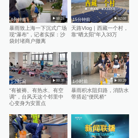
00:28
02:08
8分钟前
15分钟前
暴雨致上海一下沉式广场
天路Vlog｜西藏一个村，
现“瀑布”，记者实探：沙
靠“晒太阳”年入33万
袋封堵商户撤离
00:39
00:20
1小时前
1小时前
“有被褥、有热水、有空
暴雨积水阻归路，消防水
调”，台风天这个邻里中
带搭起“便民桥”
心变身为安置点