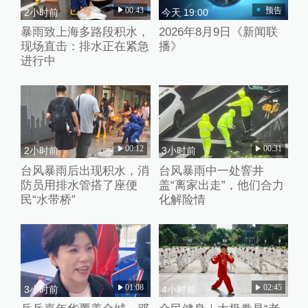
00:43
预告
2小时前
今天 19:00
暴雨致上海多路段积水，
2026年8月9日《新闻联
现场直击：排水正在紧急
播》
进行中
00:12
00:31
2小时前
3小时前
台风暴雨后出现积水，消
台风暴雨中一处窨井
防员用排水管搭了座便
盖“离家出走”，他们合力
民“水带桥”
化解险情
01:08
02:45
3小时前
4小时前