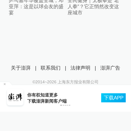
乒乓嘉年华覆盖全城，邓
全民健身｜太极拳是“老
亚萍：这是以球会友的盛
人拳”？它正悄然改变这
宴
座城市
关于澎湃
|
联系我们
|
法律声明
|
澎湃广告
©2014~
2026
上海东方报业有限公司
沪ICP证：沪B2-20170116 | 沪ICP备14003370号
，
你有权知道更多
互联网新闻信息服务许可证：31120170006
下载APP
下载澎湃新闻客户端
沪公网安备 31010602000299号