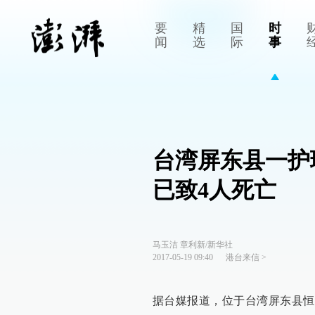
要
精
国
时
闻
选
际
事
台湾屏东县一护
已致4人死亡
马玉洁 章利新/新华社
2017-05-19 09:40
港台来信
>
据台媒报道，位于台湾屏东县恒