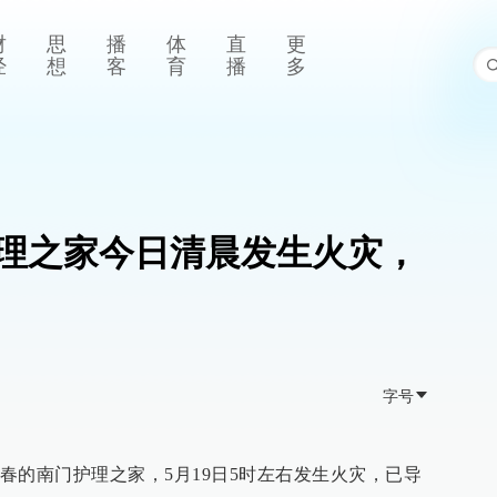
财
思
播
体
直
更
经
想
客
育
播
多
理之家今日清晨发生火灾，
字号
春的南门护理之家，5月19日5时左右发生火灾，已导