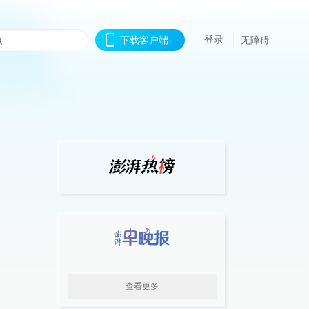
登录
下载客户端
无障碍
查看更多