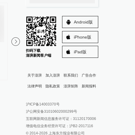
Android版
iPhone版
台湾桃园一安老中心发生火灾，
日本广岛县发生火灾致3
扫码下载
iPad版
已致4人遇难13人受伤
人失联
澎湃新闻客户端
#
台湾观察
更多内容 >
关于澎湃
加入澎湃
联系我们
广告合作
法律声明
隐私政策
澎湃矩阵
新闻报料
报料热线: 021-962866
澎湃新闻微博
沪ICP备14003370号
报料邮箱: news@thepaper.cn
澎湃新闻公众号
沪公网安备31010602000299号
澎湃新闻抖音号
互联网新闻信息服务许可证：31120170006
派生万物开放平台
增值电信业务经营许可证：沪B2-2017116
© 2014-
2026
上海东方报业有限公司
IP SHANGHAI