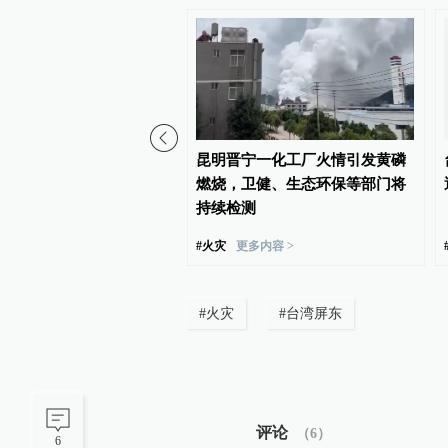
屿旗下青岛橡胶仓库起
昆明晋宁一化工厂火情引发黄磷
橡胶交割库，起火原因仍
燃烧，卫健、生态环保等部门将
持续检测
#
火灾
更多内容 >
#
火灾
#
台湾屏东
评论
（
6
）
6