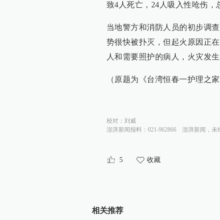
致4人死亡，24人吸入性呛伤，
当地警方和消防人员的初步调查
势很快被扑灭，但起火原因正在
人和需要照护的病人，火灾发生
（原题为《台湾恒春一护理之家
校对：
刘威
澎湃新闻报料：021-962866
澎湃新闻，未
5
收藏
相关推荐