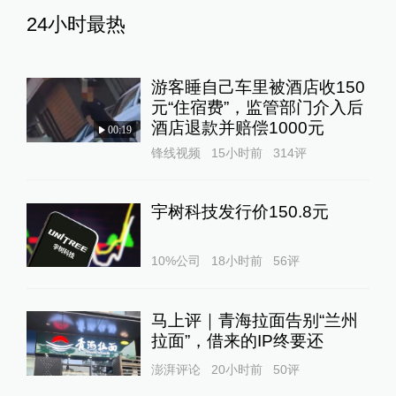
24小时最热
游客睡自己车里被酒店收150
元“住宿费”，监管部门介入后
酒店退款并赔偿1000元
00:19
锋线视频
15小时前
314
评
宇树科技发行价150.8元
10%公司
18小时前
56
评
马上评｜青海拉面告别“兰州
拉面”，借来的IP终要还
澎湃评论
20小时前
50
评