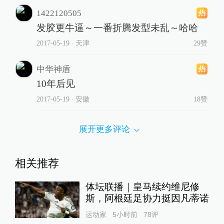
1422120505
发胶更牛逼～一番折腾发型未乱～哈哈
2017-05-19
∙ 天津
29赞
中华神盾
10年后见
2017-05-19
∙ 安徽
18赞
展开更多评论
相关推荐
体坛联播｜皇马续约维尼修
斯，阿根廷足协力挺因凡蒂诺
运动家
5小时前
78
评