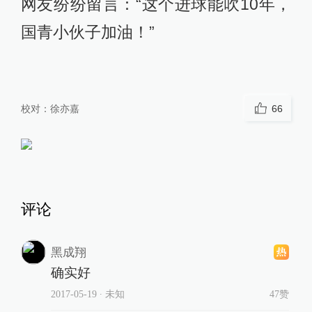
网友纷纷留言：“这个进球能吹10年，
国青小伙子加油！”
校对：
徐亦嘉
66
评论
黑成翔
确实好
2017-05-19
∙ 未知
47赞