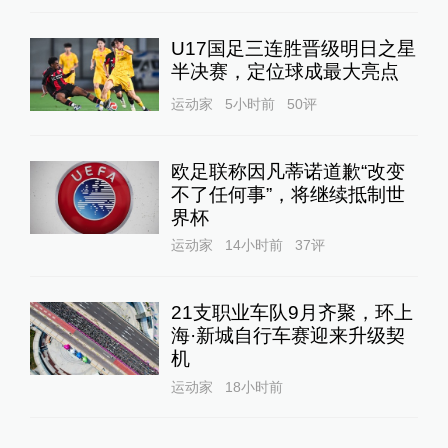
U17国足三连胜晋级明日之星
半决赛，定位球成最大亮点
运动家
5小时前
50
评
欧足联称因凡蒂诺道歉“改变
不了任何事”，将继续抵制世
界杯
运动家
14小时前
37
评
21支职业车队9月齐聚，环上
海·新城自行车赛迎来升级契
机
运动家
18小时前