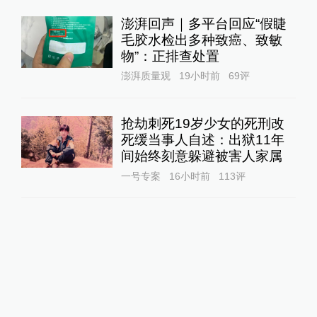
澎湃回声｜多平台回应“假睫
毛胶水检出多种致癌、致敏
物”：正排查处置
澎湃质量观
19小时前
69
评
抢劫刺死19岁少女的死刑改
死缓当事人自述：出狱11年
间始终刻意躲避被害人家属
一号专案
16小时前
113
评