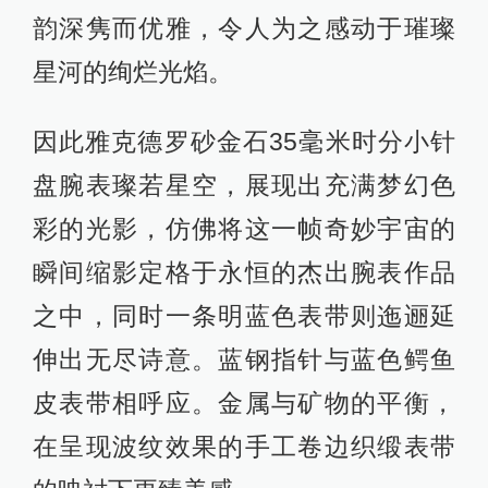
韵深隽而优雅，令人为之感动于璀璨
星河的绚烂光焰。
因此雅克德罗砂金石35毫米时分小针
盘腕表璨若星空，展现出充满梦幻色
彩的光影，仿佛将这一帧奇妙宇宙的
瞬间缩影定格于永恒的杰出腕表作品
之中，同时一条明蓝色表带则迤逦延
伸出无尽诗意。蓝钢指针与蓝色鳄鱼
皮表带相呼应。金属与矿物的平衡，
在呈现波纹效果的手工卷边织缎表带