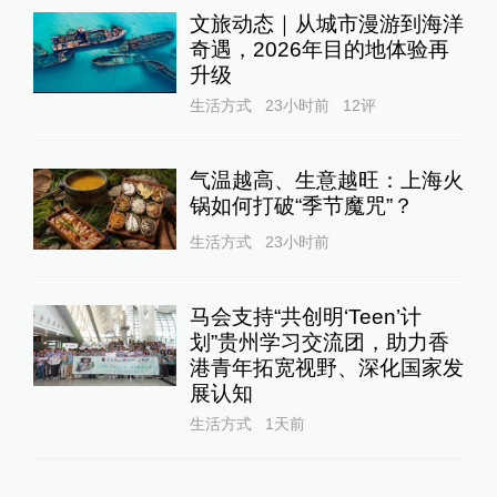
文旅动态｜从城市漫游到海洋
奇遇，2026年目的地体验再
升级
生活方式
23小时前
12
评
气温越高、生意越旺：上海火
锅如何打破“季节魔咒”？
生活方式
23小时前
马会支持“共创明‘Teen’计
划”贵州学习交流团，助力香
港青年拓宽视野、深化国家发
展认知
生活方式
1天前