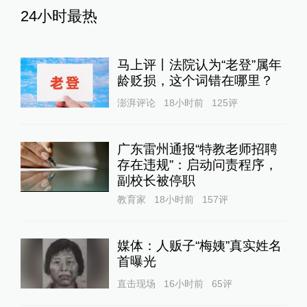
24小时最热
马上评丨法院认为“老登”属年
龄贬损，这个词错在哪里？
澎湃评论
18小时前
125
评
广东雷州通报“特教老师招聘
存在违规”：启动问责程序，
副校长被停职
教育家
18小时前
157
评
媒体：人贩子“梅姨”真实姓名
首曝光
直击现场
16小时前
65
评