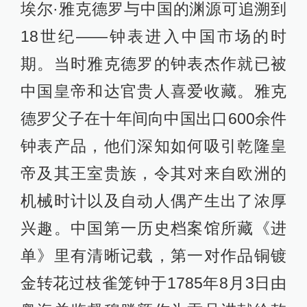
埃尔·雅克德罗与中国的渊源可追溯到
18世纪——钟表进入中国市场的时
期。当时雅克德罗的钟表杰作就已被
中国皇帝和达官贵人喜爱收藏。雅克
德罗父子在十年间向中国出口600余件
钟表产品，他们深知如何吸引乾隆皇
帝及其王室贵族，令其对来自欧洲的
机械时计以及自动人偶产生出了浓厚
兴趣。中国第一历史档案馆所藏《进
单》里有清晰记载，第一对作品铜镀
金转花过枝雀笼钟于1785年8月3日由