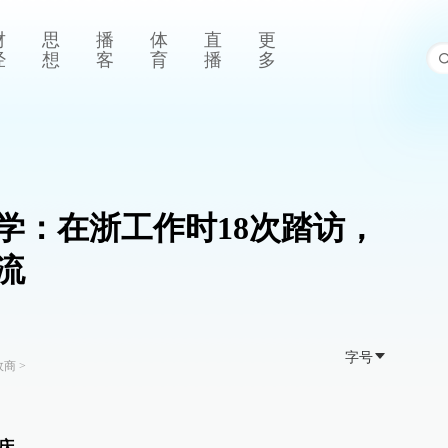
财
思
播
体
直
更
经
想
客
育
播
多
学：在浙工作时18次踏访，
流
字号
政商
>
庆