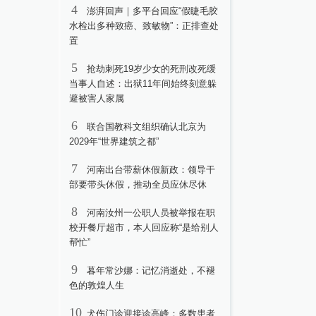
4
澎湃回声｜多平台回应“假睫毛胶
水检出多种致癌、致敏物”：正排查处
置
5
抢劫刺死19岁少女的死刑改死缓
当事人自述：出狱11年间始终刻意躲
避被害人家属
6
联合国教科文组织确认北京为
2029年“世界建筑之都”
7
河南出台带薪休假新政：领导干
部要带头休假，推动全员应休尽休
8
河南汝州一公职人员被举报在职
校开餐厅超市，本人回应称“是给别人
帮忙”
9
暮年常沙娜：记忆消逝处，不褪
色的敦煌人生
10
犬伤门诊迎接诊高峰：多数患者