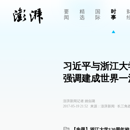
要
精
国
时
闻
选
际
事
习近平与浙江大
强调建成世界一
澎湃新闻记者 姚似璐
2017-05-19 21:52
来源：
澎湃新闻
∙
长三角
【专题】浙江大学120周年校