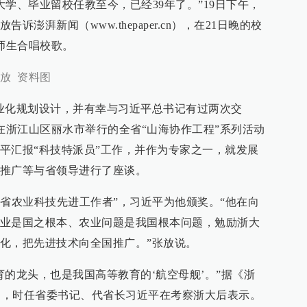
进大学、毕业留校任教至今，已经39年了。”19日下午，
澎湃新闻（www.thepaper.cn），在21日晚的校
师生合唱校歌。
放 资料图
业化规划设计，并有幸与习近平总书记有过两次交
月，在浙江山区丽水市举行的全省“山海协作工程”系列活动
平汇报“科技特派员”工作，并作为专家之一，就发展
推广等与省领导进行了座谈。
浙江省农业科技先进工作者”，习近平为他颁奖。“他在向
业是国之根本、农业问题是我国根本问题，勉励浙大
化，把先进技术向全国推广。”张放说。
育的龙头，也是我国高等教育的‘航空母舰’。”据《浙
17日，时任省委书记、代省长习近平在考察浙大后表示。