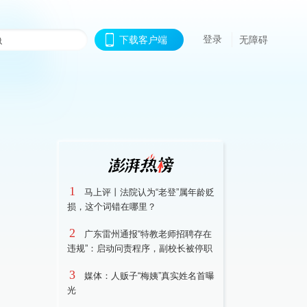
登录
下载客户端
无障碍
1
马上评丨法院认为“老登”属年龄贬
损，这个词错在哪里？
2
广东雷州通报“特教老师招聘存在
违规”：启动问责程序，副校长被停职
3
媒体：人贩子“梅姨”真实姓名首曝
光