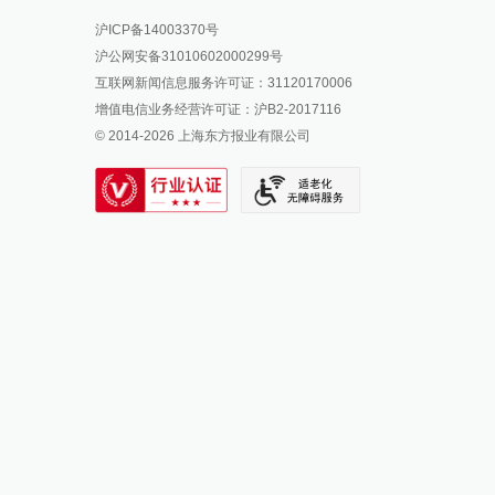
报料热线: 021-962866
澎湃新闻微博
沪ICP备14003370号
报料邮箱: news@thepaper.cn
澎湃新闻公众号
沪公网安备31010602000299号
澎湃新闻抖音号
互联网新闻信息服务许可证：31120170006
派生万物开放平台
增值电信业务经营许可证：沪B2-2017116
© 2014-
2026
上海东方报业有限公司
IP SHANGHAI
SIXTH TONE