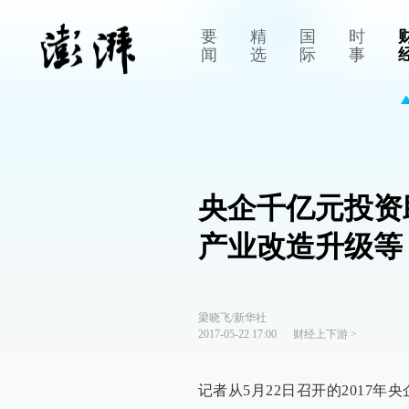
要
精
国
时
闻
选
际
事
央企千亿元投资
产业改造升级等
梁晓飞/新华社
2017-05-22 17:00
财经上下游
>
记者从5月22日召开的2017