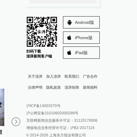
Android版
iPhone版
扫码下载
iPad版
澎湃新闻客户端
关于澎湃
加入澎湃
联系我们
广告合作
法律声明
隐私政策
澎湃矩阵
新闻报料
报料热线: 021-962866
澎湃新闻微博
沪ICP备14003370号
报料邮箱: news@thepaper.cn
澎湃新闻公众号
沪公网安备31010602000299号
澎湃新闻抖音号
互联网新闻信息服务许可证：31120170006
派生万物开放平台
增值电信业务经营许可证：沪B2-2017116
型
经纬线·向新，向前
视频丨上半年传统产业
© 2014-
2026
上海东方报业有限公司
IP SHANGHAI