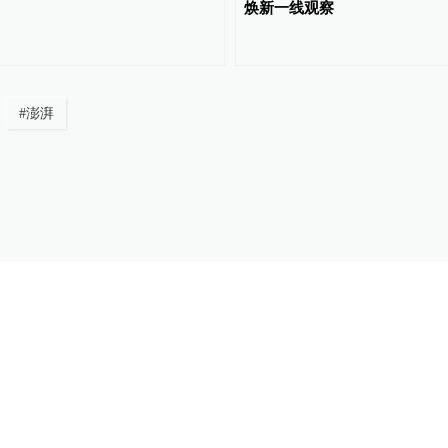
焕新一线观察
#
澎湃
发表