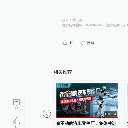
校对：
徐亦嘉
澎湃新闻报料：021-962866
澎湃新闻，未
10
收藏
相关推荐
18
02:34
上半年传统产业转型提速
卷不动的汽车零件厂，集体冲进
10