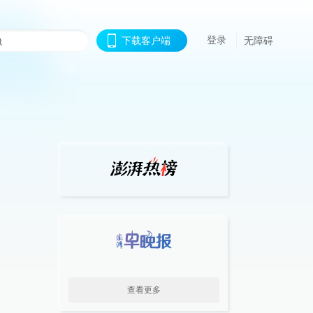
登录
下载客户端
无障碍
查看更多