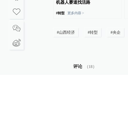
业增势强劲
机器人赛道找活路
#
转型
更多内容 >
#
山西经济
#
转型
#
央企
评论
（
18
）