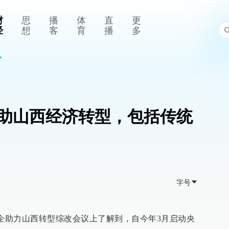
财
思
播
体
直
更
经
想
客
育
播
多
助山西经济转型，包括传统
字号
年央企助力山西转型综改会议上了解到，自今年3月启动央