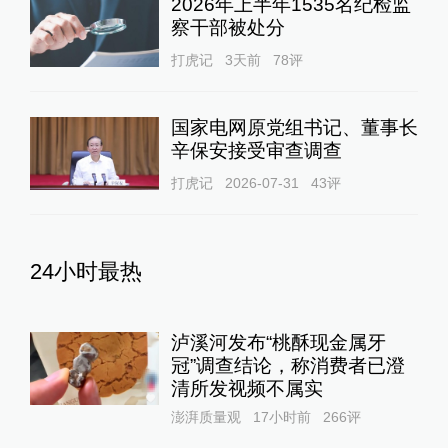
2026年上半年1535名纪检监
察干部被处分
打虎记
3天前
78
评
国家电网原党组书记、董事长
辛保安接受审查调查
打虎记
2026-07-31
43
评
24小时最热
泸溪河发布“桃酥现金属牙
冠”调查结论，称消费者已澄
清所发视频不属实
澎湃质量观
17小时前
266
评