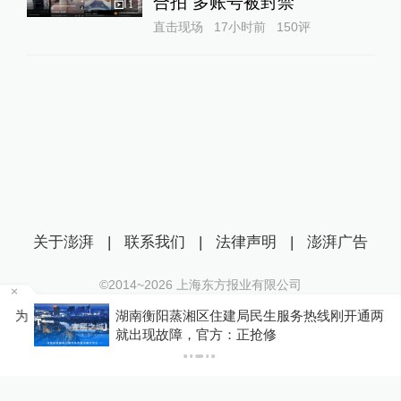
合拍”多账号被封禁
1
直击现场
17小时前
150
评
关于澎湃
|
联系我们
|
法律声明
|
澎湃广告
©2014~
2026
上海东方报业有限公司
沪ICP证：沪B2-20170116 | 沪ICP备14003370号
为
湖南衡阳蒸湘区住建局民生服务热线刚开通两天
互联网新闻信息服务许可证：31120170006
就出现故障，官方：正抢修
沪公网安备 31010602000299号