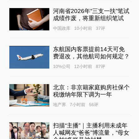
河南省2026年“三支一扶”笔试
成绩作废，将重新组织笔试
中国政库
10小时前
37
评
东航国内客票提前14天可免
费退改，其他航司如何规定？
10%公司
12小时前
87
评
北京：非京籍家庭购房社保个
税缴纳年限下调为一年
地产界
7小时前
56
评
扫描“主播”｜主播利用未成年
人喊网友“爸爸”博流量，“母女