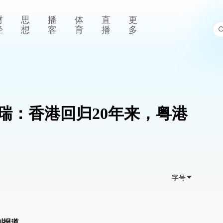
财
思
播
体
直
更
经
想
客
育
播
多
瑞：香港回归20年来，粤港
字号
别报道