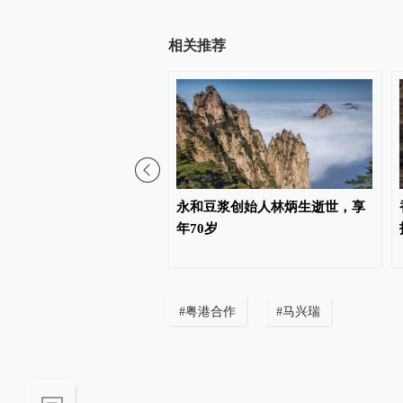
相关推荐
间团体联合声明抗议当局
永和豆浆创始人林炳生逝世，享
散统派政党
年70岁
#
粤港合作
#
马兴瑞