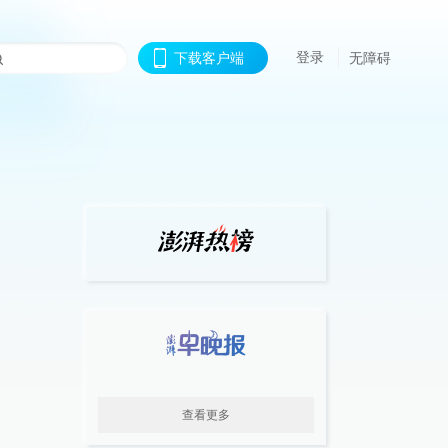
登录
下载客户端
无障碍
查看更多