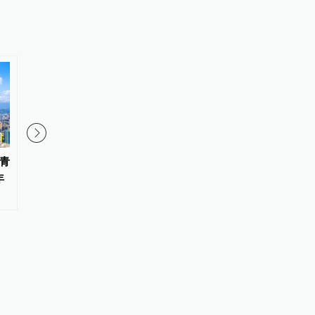
青
知名经济学家、教育家、出版人
台湾民间团体联合声明
年
高希均辞世，享年90岁
声请解散统派政党