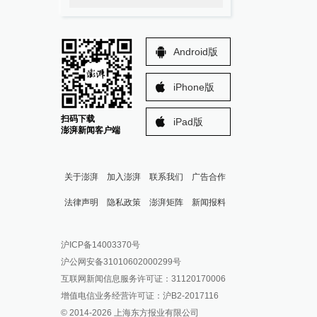
Android版
iPhone版
扫码下载
iPad版
澎湃新闻客户端
关于澎湃
加入澎湃
联系我们
广告合作
法律声明
隐私政策
澎湃矩阵
新闻报料
报料热线: 021-962866
澎湃新闻微博
沪ICP备14003370号
报料邮箱: news@thepaper.cn
澎湃新闻公众号
沪公网安备31010602000299号
澎湃新闻抖音号
互联网新闻信息服务许可证：31120170006
派生万物开放平台
增值电信业务经营许可证：沪B2-2017116
© 2014-
2026
上海东方报业有限公司
IP SHANGHAI