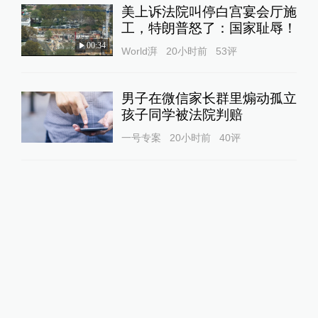
美上诉法院叫停白宫宴会厅施
工，特朗普怒了：国家耻辱！
00:34
World湃
20小时前
53
评
男子在微信家长群里煽动孤立
孩子同学被法院判赔
一号专案
20小时前
40
评