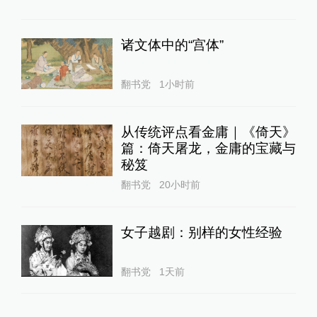
诸文体中的“宫体”
翻书党
1小时前
从传统评点看金庸｜《倚天》
篇：倚天屠龙，金庸的宝藏与
秘笈
翻书党
20小时前
女子越剧：别样的女性经验
翻书党
1天前