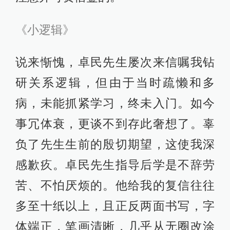
《小逻辑》
说来惭愧，卓民先生屡次来信嘱我钻
研关系逻辑，但由于当时疏懒和多
病，未能抓紧学习，终未入门。如今
事冗体衰，更谈不到存此奢想了。辜
负了先生生前的殷切期望，这使我深
感歉疚。卓民先生指导后学是不辞劳
苦、不怕厌烦的。他给我的复信往往
多至十纸以上，且正反两面书写，字
体端正，笔画清晰，几乎从无圈改涂