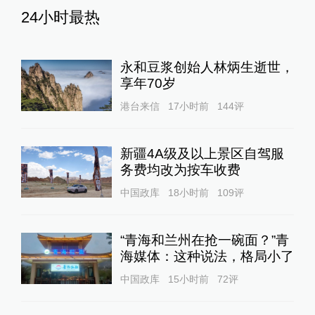
24小时最热
永和豆浆创始人林炳生逝世，
享年70岁
港台来信
17小时前
144
评
新疆4A级及以上景区自驾服
务费均改为按车收费
中国政库
18小时前
109
评
“青海和兰州在抢一碗面？”青
海媒体：这种说法，格局小了
中国政库
15小时前
72
评