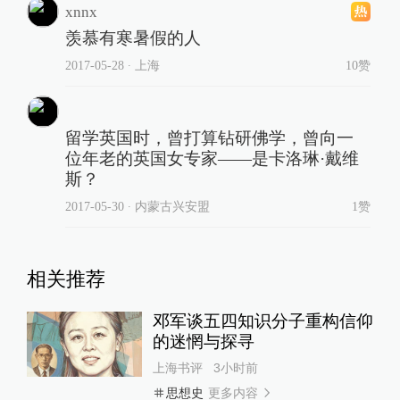
xnnx
羡慕有寒暑假的人
2017-05-28
∙ 上海
10赞
留学英国时，曾打算钻研佛学，曾向一
位年老的英国女专家——是卡洛琳·戴维
斯？
2017-05-30
∙ 内蒙古兴安盟
1赞
相关推荐
邓军谈五四知识分子重构信仰
的迷惘与探寻
上海书评
3小时前
更多内容
思想史