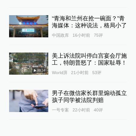
“青海和兰州在抢一碗面？”青
海媒体：这种说法，格局小了
中国政库
16小时前
75
评
美上诉法院叫停白宫宴会厅施
工，特朗普怒了：国家耻辱！
00:34
World湃
21小时前
53
评
男子在微信家长群里煽动孤立
孩子同学被法院判赔
一号专案
22小时前
40
评