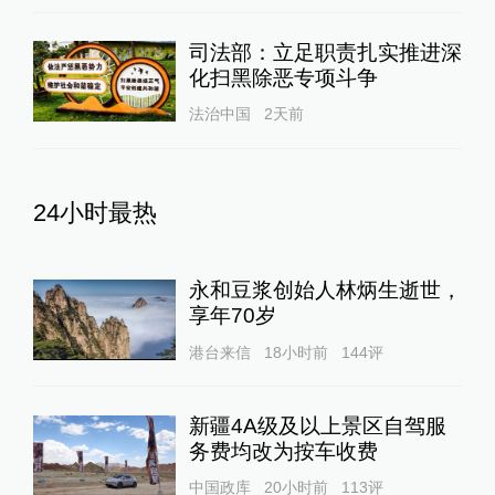
司法部：立足职责扎实推进深
化扫黑除恶专项斗争
法治中国
2天前
24小时最热
永和豆浆创始人林炳生逝世，
享年70岁
港台来信
18小时前
144
评
新疆4A级及以上景区自驾服
务费均改为按车收费
中国政库
20小时前
113
评