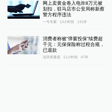
网上卖黄金卷入电诈8万元被
划扣，驻马店市公安局称新蔡
警方程序违法
一号专案
13小时前
131
评
消费者称被“弹窗投保”续费超
千元：元保保险称过程合规，
已退款
澎湃质量观
11小时前
47
评