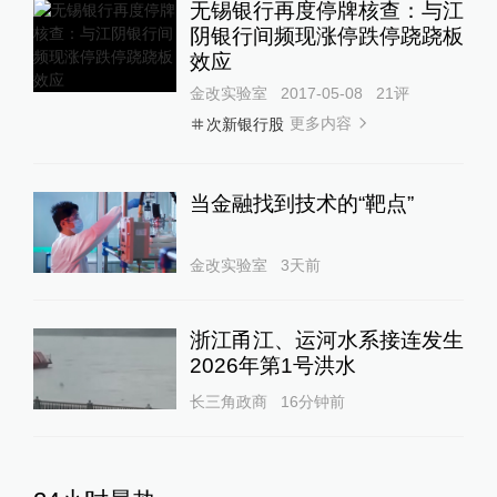
无锡银行再度停牌核查：与江
阴银行间频现涨停跌停跷跷板
效应
金改实验室
2017-05-08
21
评
更多内容
次新银行股
当金融找到技术的“靶点”
金改实验室
3天前
浙江甬江、运河水系接连发生
2026年第1号洪水
长三角政商
16分钟前