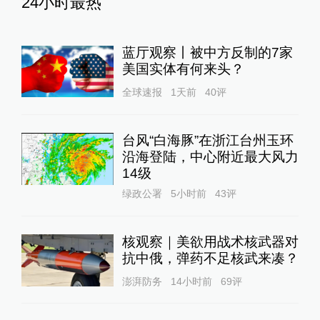
24小时最热
蓝厅观察丨被中方反制的7家
美国实体有何来头？
全球速报
1天前
40
评
台风“白海豚”在浙江台州玉环
沿海登陆，中心附近最大风力
14级
绿政公署
5小时前
43
评
核观察｜美欲用战术核武器对
抗中俄，弹药不足核武来凑？
澎湃防务
14小时前
69
评