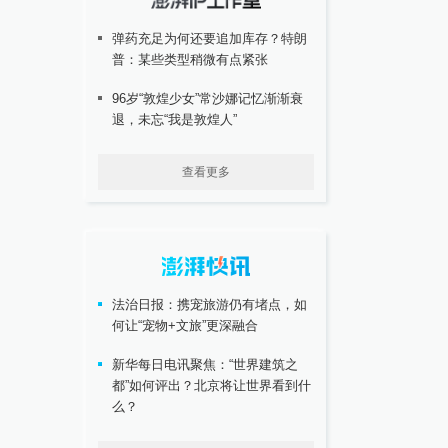
弹药充足为何还要追加库存？特朗
普：某些类型稍微有点紧张
96岁“敦煌少女”常沙娜记忆渐渐衰
退，未忘“我是敦煌人”
查看更多
法治日报：携宠旅游仍有堵点，如
何让“宠物+文旅”更深融合
新华每日电讯聚焦：“世界建筑之
都”如何评出？北京将让世界看到什
么？