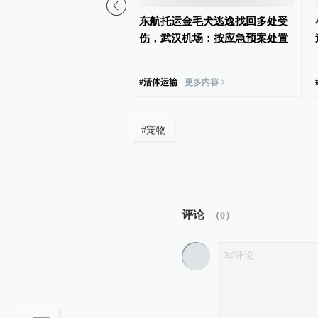
丰胸术9个月后确诊乳腺
东航托运金毛犬逃逸找回多处受
美机构：手术不可能引发
伤，武汉机场：按应急预案处置
建议走司法途径
#
活体运输
更多内容 >
#
宠物
评论
（
0
）