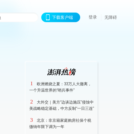
登录
下载客户端
无障碍
1
欧洲燃烧之夏：33万人大撤离，
一个升温世界的“哨兵事件”
2
大外交｜美方“边谈边施压”侵蚀中
美战略稳定基础，中方反制“一日三连”
3
北京：非京籍家庭购房社保个税
缴纳年限下调为一年