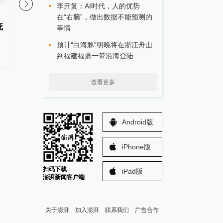
李开复：AI时代，人的优势
云南一地村民过火把节意外灼伤
女子称丰胸术9个月后
在“右脑”，做出数据不能预测的
死
16人：盛有可燃液体塑料桶意外
癌，医美机构：手术不
事情
倾倒引发燃烧
癌症，建议走司法途径
预计“白海豚”明晚将在浙江舟山
到福建福鼎一带沿海登陆
查看更多
Android版
iPhone版
扫码下载
iPad版
澎湃新闻客户端
关于澎湃
加入澎湃
联系我们
广告合作