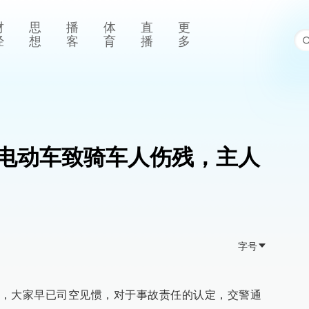
财
思
播
体
直
更
经
想
客
育
播
多
电动车致骑车人伤残，主人
字号
，大家早已司空见惯，对于事故责任的认定，交警通