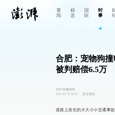
要
精
国
时
闻
选
际
事
合肥：宠物狗撞
被判赔偿6.5万
张剑/安徽商报
2017-05-31 16:35
直击现场
>
道路上发生的大大小小交通事故