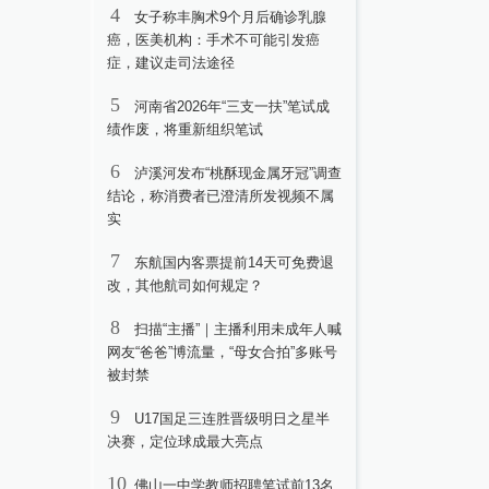
4
女子称丰胸术9个月后确诊乳腺
癌，医美机构：手术不可能引发癌
症，建议走司法途径
5
河南省2026年“三支一扶”笔试成
绩作废，将重新组织笔试
6
泸溪河发布“桃酥现金属牙冠”调查
结论，称消费者已澄清所发视频不属
实
7
东航国内客票提前14天可免费退
改，其他航司如何规定？
8
扫描“主播”｜主播利用未成年人喊
网友“爸爸”博流量，“母女合拍”多账号
被封禁
9
U17国足三连胜晋级明日之星半
决赛，定位球成最大亮点
10
佛山一中学教师招聘笔试前13名