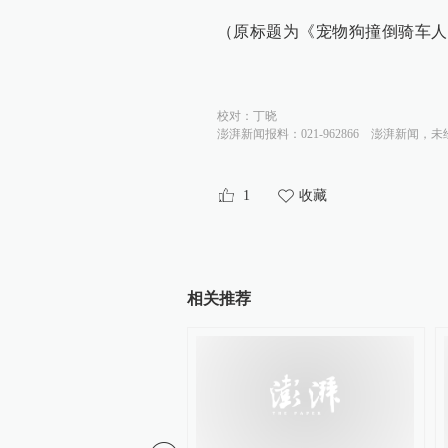
（原标题为《宠物狗撞倒骑车人
校对：
丁晓
澎湃新闻报料：021-962866
澎湃新闻，未
1
收藏
相关推荐