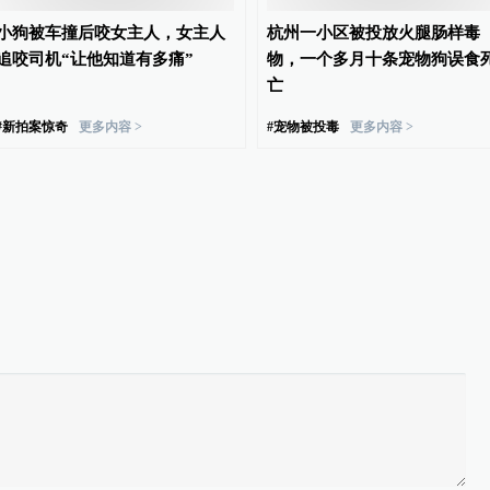
小狗被车撞后咬女主人，女主人
杭州一小区被投放火腿肠样毒
追咬司机“让他知道有多痛”
物，一个多月十条宠物狗误食
亡
#
新拍案惊奇
更多内容 >
#
宠物被投毒
更多内容 >