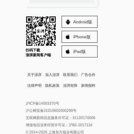
Android版
iPhone版
扫码下载
iPad版
澎湃新闻客户端
关于澎湃
加入澎湃
联系我们
广告合作
法律声明
隐私政策
澎湃矩阵
新闻报料
报料热线: 021-962866
澎湃新闻微博
沪ICP备14003370号
报料邮箱: news@thepaper.cn
澎湃新闻公众号
沪公网安备31010602000299号
澎湃新闻抖音号
互联网新闻信息服务许可证：31120170006
派生万物开放平台
增值电信业务经营许可证：沪B2-2017116
© 2014-
2026
上海东方报业有限公司
IP SHANGHAI