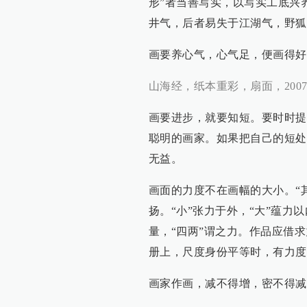
形”者当善写实，以写实工底兴
井气，后者易失于江湖气，野狐
画要养心气，心气足，便画得好
山海经，纸本重彩，扇面，200
画要进步，就要知短。要时时提
聪明的画家。如果把自己的短处
无益。
画面的力度不在画幅的大小。“
扬。“小”张力于外，“大”蕴力
量，“四两”谓之力。作品应借
册上，尺度身份平等时，有力度
画家作画，减不得增，密不得减