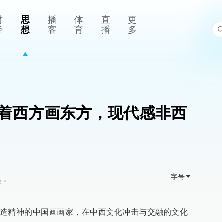
财
思
播
体
直
更
经
想
客
育
播
多
着西方画东方，现代感非西
字号
论
>
造精神的中国画画家，在中西文化冲击与交融的文化