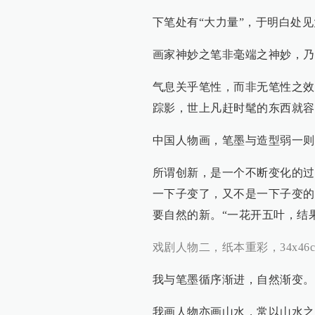
下笔处有“大力量”，于明白处
画家神妙之笔非毫端之神妙，乃
气息关乎笔性，而非无笔性之效
踪影，世上凡赶时髦的东西就容
中国人物画，笔墨与造型弱一则
所谓创新，是一个不断变化的过
一下子变了，又不是一下子变的
要自然的新。“一花开五叶，结
戏剧人物二，纸本重彩，34x46cm
我与笔墨循序渐进，自然渐变。
我画人物亦画山水，常以山水之