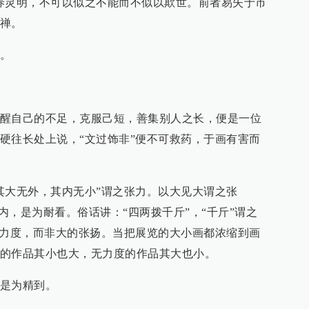
养灵明，不可以似之不能而不似以欺世。前者易失于市
禅。
。
7
醒自己的不足，克服己短，善集别人之长，便是一位
硬往长处上说，“文过饰非”便不可救药，于画有害而
其大无外，其内无小”谓之张力。以大见大谓之张
以内，是为耐看。俗话讲：“四两拨千斤”，“千斤”谓之
求力度，而非大的张扬。当把展览的大小画都浓缩到画
的作品其小也大，无力度的作品其大也小。
是为精到。