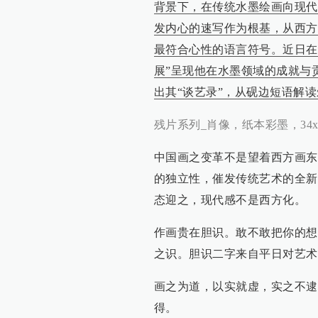
背景下，在传统水墨绘画向现代
发内心的速写作为根基，从西方
最符合心性的语言符号。近日在
展”呈现他在水墨领域的成就与贡献。
出其“谈艺录”，从砚边短语解
残片系列_肖像，纸本彩墨，34x46
中国画之变革不是望着西方画东
的独立性，催发传统艺术的全新
态迎之，现代感不是西方化。
作画贵在胆识。敢不敢把你的想
之识。胆识二字来自平日对艺术
画之为道，以实就虚，实之不逮
得。