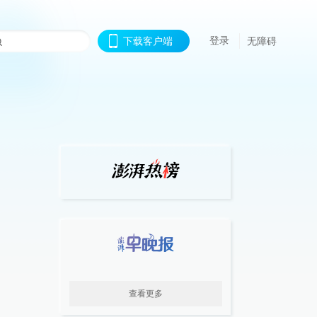
登录
下载客户端
无障碍
查看更多