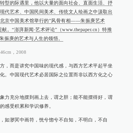
转型的际遇里，他以大量的面向社会、直面生活、抒
现代艺术、中国民间美术、传统文人绘画之中汲取出
北京中国美术馆举行的”风骨有相——朱振庚艺术
“澎湃新闻·艺术评论”（www.thepaper.cn）特推
读朱振庚的艺术与人生的领悟。
cm，2008
方，而是讲究中国味的现代感，与西方艺术平起平坐
化。中国现代艺术必居国际之位置而非以西方化之心
象力充分地摆到画上去，谓之胆；能不能摆得好，谓
的感受积累和学识修养。
，如渺冥中画符，恍兮惚兮不自知，不明白，不自