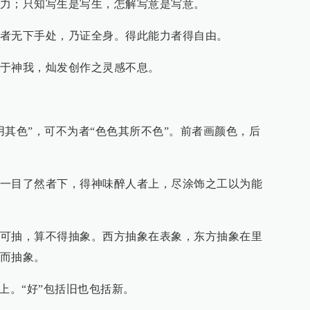
力；只知写生是写生，怎解写意是写意。
者无下手处，乃证全身。得此能力者得自由。
于神我，灿发创作之灵感不息。
用其色”，可不为者“色色其所不色”。前者画颜色，后
一目了然者下，得神味醉人者上，尽涂饰之工以为能
可抽，算不得抽象。西方抽象在表象，东方抽象在里
而抽象。
上。“好”包括旧也包括新。