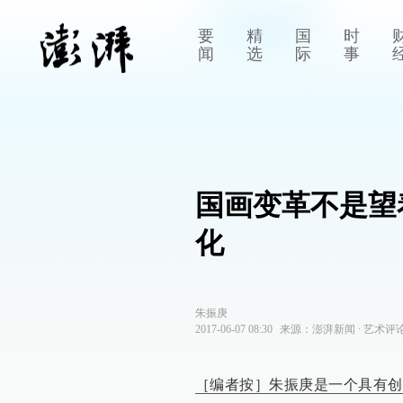
要
精
国
时
闻
选
际
事
国画变革不是望
化
朱振庚
2017-06-07 08:30
来源：
澎湃新闻
∙
艺术评
［编者按］朱振庚是一个具有创