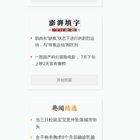
肌肉在“缺氧”状态下进行的剧烈运
动，与“有氧运动”相区别
一部国产科幻冒险电影， 7月下旬
上映2天宣布撤档
开始答题
当三只松鼠宝宝意外坠落城市街
头
女子称丰胸术9个月后确诊乳腺