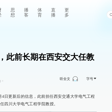
财
思
播
体
直
更
经
想
客
育
播
多
，此前长期在西安交大任教
听全文
字号
向
>
月4日更新后的信息，此前担任西安交通大学电气工程
起任四川大学电气工程学院教授。