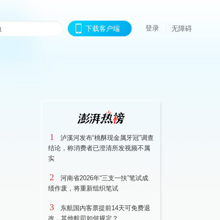
登录
下载客户端
无障碍
1
泸溪河发布“桃酥现金属牙冠”调查
结论，称消费者已澄清所发视频不属
实
2
河南省2026年“三支一扶”笔试成
绩作废，将重新组织笔试
3
东航国内客票提前14天可免费退
改，其他航司如何规定？