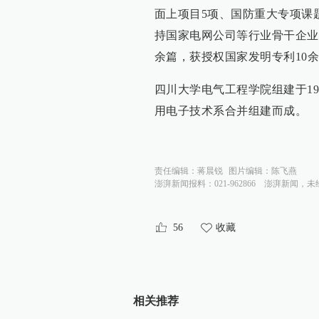
面上项目5项、国防重大专项课
持国家电网公司等行业骨干企业横
余篇，获授权国家发明专利10
四川大学电气工程学院组建于1
用电子技术系合并组建而成。
责任编辑：
蒋晨锐
图片编辑：
陈飞燕
澎湃新闻报料：021-962866
澎湃新闻，未
56
收藏
相关推荐