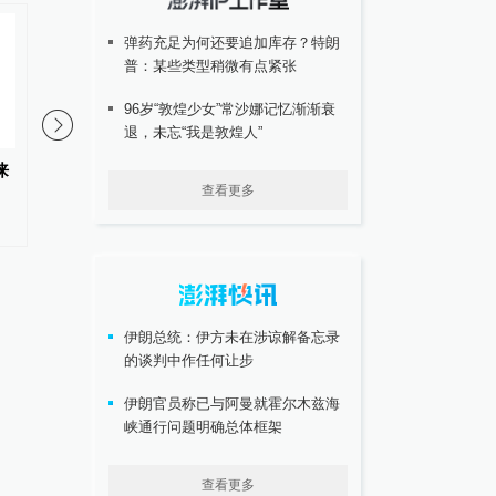
弹药充足为何还要追加库存？特朗
普：某些类型稍微有点紧张
96岁“敦煌少女”常沙娜记忆渐渐衰
退，未忘“我是敦煌人”
徕
长期宅家真的会废掉！人一定要
南通一烧烤店主长期用
查看更多
多出门走走
牛羊肉售卖，被判刑并处
万
伊朗总统：伊方未在涉谅解备忘录
的谈判中作任何让步
伊朗官员称已与阿曼就霍尔木兹海
峡通行问题明确总体框架
查看更多