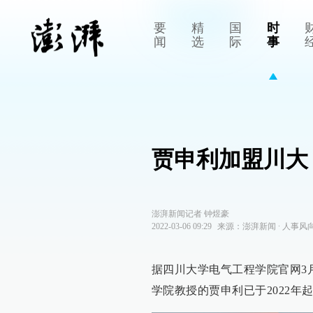
要
精
国
时
闻
选
际
事
贾申利加盟川大
澎湃新闻记者 钟煜豪
2022-03-06 09:29
来源：
澎湃新闻
∙
人事风
据四川大学电气工程学院官网3
学院教授的贾申利已于2022年