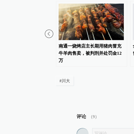
家真的会废掉！人一定要
南通一烧烤店主长期用猪肉冒充
走走
牛羊肉售卖，被判刑并处罚金12
万
#
川大
评论
（
9
）