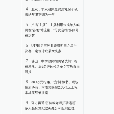
4
北京：非京籍家庭购房社保个税
缴纳年限下调为一年
5
扫描“主播”｜主播利用未成年人喊
网友“爸爸”博流量，“母女合拍”多账号
被封禁
6
U17国足三连胜晋级明日之星半
决赛，定位球成最大亮点
7
佛山一中学教师招聘笔试前13名
被淘汰、后5名进体检名单？市教育局
通报
8
300万元行贿、“定制”标书、现场
厕所协商，河南某医院2.33亿元工程
串标案细节披露
9
官方再通报“特教老师招聘违规”：
多人受到党纪政务处分和组织处理