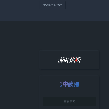
#
Stratolaunch
02:07
观察｜2026WAIC落下帷幕，释
放了哪些AI产业新信号？
02:49
WAIC观察｜从展示能力走向展
示价值，具身智能开始回答“有什
么用”
查看更多