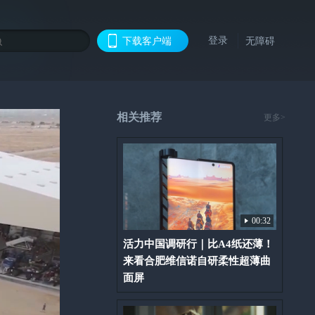
登录
下载客户端
无障碍
相关推荐
更多>
00:32
活力中国调研行｜比A4纸还薄！
来看合肥维信诺自研柔性超薄曲
面屏