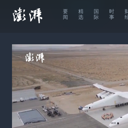
要
精
国
时
闻
选
际
事