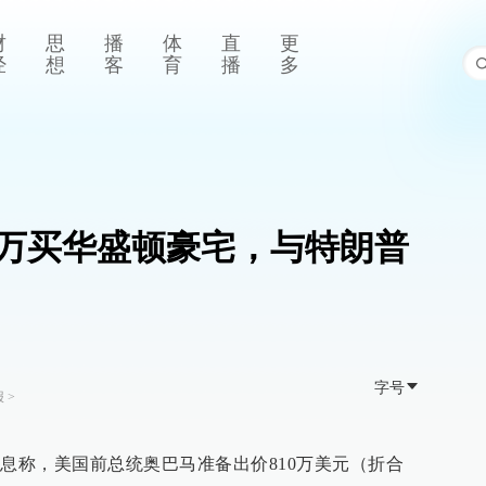
财
思
播
体
直
更
经
想
客
育
播
多
00万买华盛顿豪宅，与特朗普
字号
报
>
消息称，美国前总统奥巴马准备出价810万美元（折合