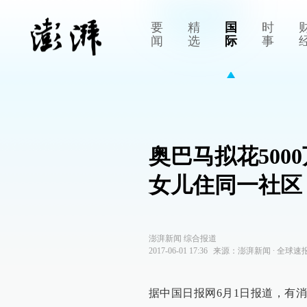
要
精
国
时
闻
选
际
事
奥巴马拟花50
女儿住同一社区
澎湃新闻 综合报道
2017-06-01 17:36
来源：
澎湃新闻
∙
全球速
据中国日报网6月1日报道，有