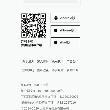
Android版
iPhone版
扫码下载
iPad版
澎湃新闻客户端
关于澎湃
加入澎湃
联系我们
广告合作
法律声明
隐私政策
澎湃矩阵
新闻报料
报料热线: 021-962866
澎湃新闻微博
沪ICP备14003370号
报料邮箱: news@thepaper.cn
澎湃新闻公众号
沪公网安备31010602000299号
澎湃新闻抖音号
互联网新闻信息服务许可证：31120170006
派生万物开放平台
增值电信业务经营许可证：沪B2-2017116
© 2014-
2026
上海东方报业有限公司
IP SHANGHAI