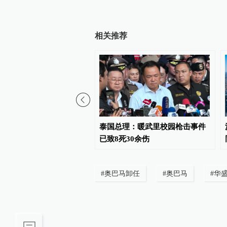
相关推荐
长声明：强烈谴责以色列
泰国总理：暖武里校园枪击事件
沙医疗设施、杀害妇孺
已致8死30余伤
#
奥巴马卸任
#
奥巴马
#
华