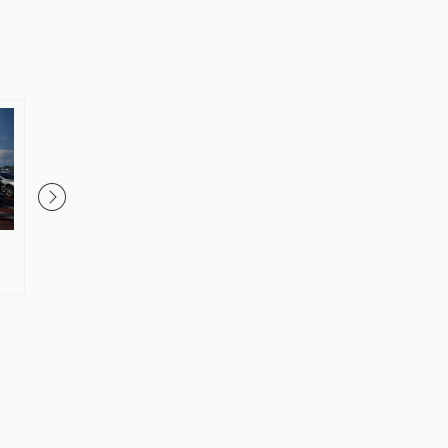
柬埔寨红十字会向中方捐赠10万
八国外长声明：强烈谴
美元支持中方抗洪救灾
袭击加沙医疗设施、杀