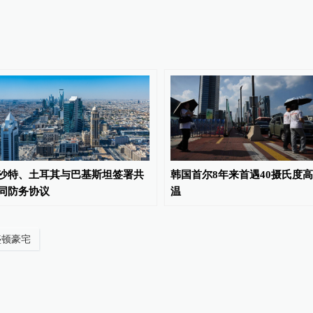
沙特、土耳其与巴基斯坦签署共
韩国首尔8年来首遇40摄氏度高
同防务协议
温
盛顿豪宅