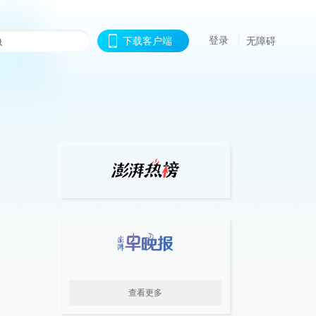
登录
下载客户端
无障碍
查看更多