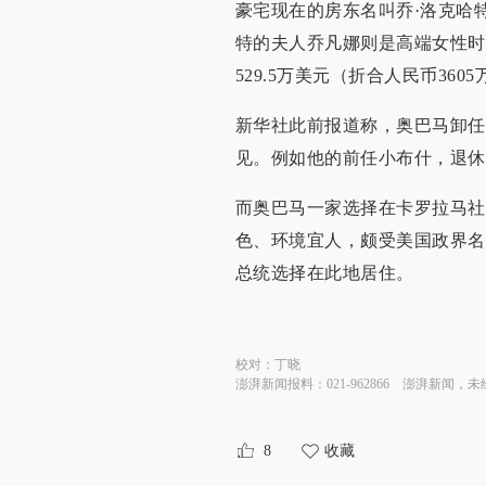
豪宅现在的房东名叫乔·洛克哈
特的夫人乔凡娜则是高端女性时尚杂
529.5万美元（折合人民币36
新华社此前报道称，奥巴马卸任
见。例如他的前任小布什，退休
而奥巴马一家选择在卡罗拉马社
色、环境宜人，颇受美国政界名
总统选择在此地居住。
校对：
丁晓
澎湃新闻报料：021-962866
澎湃新闻，未
8
收藏