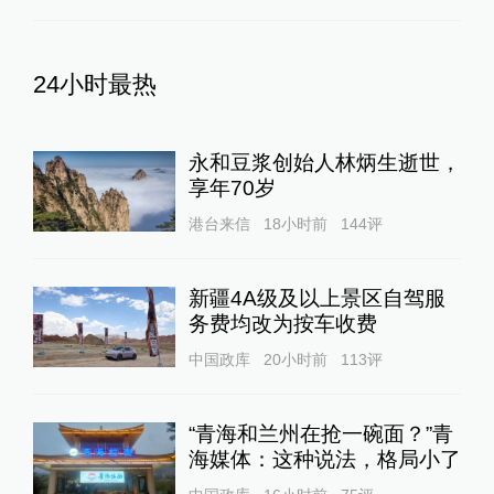
24小时最热
永和豆浆创始人林炳生逝世，
享年70岁
港台来信
18小时前
144
评
新疆4A级及以上景区自驾服
务费均改为按车收费
中国政库
20小时前
113
评
“青海和兰州在抢一碗面？”青
海媒体：这种说法，格局小了