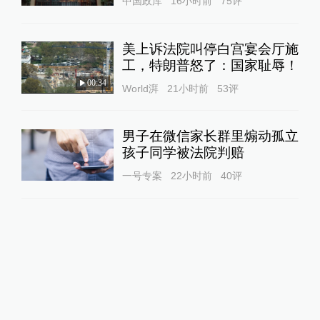
中国政库
16小时前
75
评
美上诉法院叫停白宫宴会厅施
工，特朗普怒了：国家耻辱！
00:34
World湃
21小时前
53
评
男子在微信家长群里煽动孤立
孩子同学被法院判赔
一号专案
22小时前
40
评