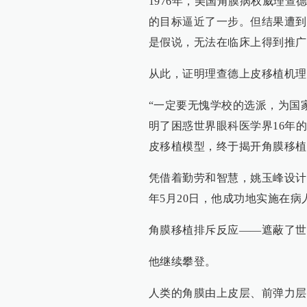
1976年，美国角膜病权威理
的目标逼近了一步。但结果遭到
是假说，无法在临床上得到推广
从此，证明理查德上皮移植机理
“一定要无愧学校的选派，为国
明了困惑世界眼科医学界16年
皮移植模型，终于揭开角膜移植
凭借着勤劳和智慧，姚玉峰设计出
年5月20日，他成功地实施在病
角膜移植排斥反应——遮蔽了世
他继续攀登。
人类的角膜由上皮层、前弹力层