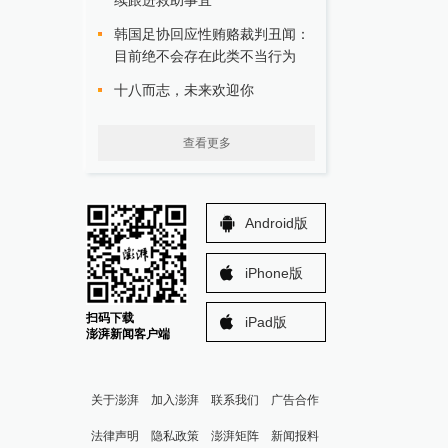
续跟进救助事宜
韩国足协回应性贿赂裁判丑闻：
目前绝不会存在此类不当行为
十八而志，未来欢迎你
查看更多
Android版
iPhone版
扫码下载
iPad版
澎湃新闻客户端
关于澎湃
加入澎湃
联系我们
广告合作
法律声明
隐私政策
澎湃矩阵
新闻报料