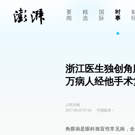
要
精
国
时
闻
选
际
事
浙江医生独创角
万病人经他手术
人民日报
2017-06-03 07:04
中国政库
>
角膜病是眼科致盲性常见病，全球