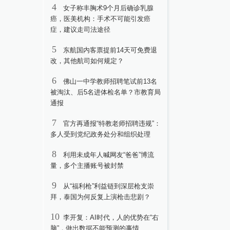
4
女子称丰胸术9个月后确诊乳腺
癌，医美机构：手术不可能引发癌
症，建议走司法途径
5
东航国内客票提前14天可免费退
改，其他航司如何规定？
6
佛山一中学教师招聘笔试前13名
被淘汰、后5名进体检名单？市教育局
通报
7
官方再通报“特教老师招聘违规”：
多人受到党纪政务处分和组织处理
8
利用未成年人喊网友“爸爸”博流
量，多个主播账号被封禁
9
从“福利枪”利益链到深层枪支崇
拜，泰国为何反复上演枪击悲剧？
10
李开复：AI时代，人的优势在“右
脑”，做出数据不能预测的事情