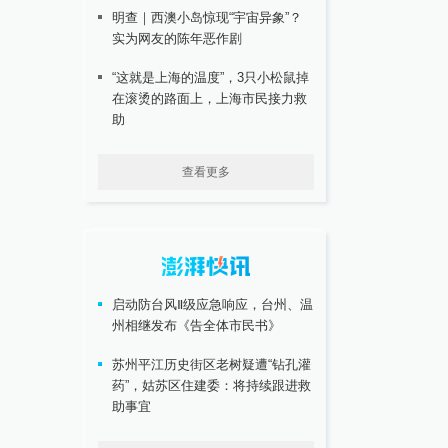
明查｜西澳小岛惊现“宇宙异象”？
实为网友的陈年恶作剧
“这就是上海的温度”，3只小松鼠掉
在滚烫的路面上，上海市民接力救
助
查看更多
启动防台风Ⅱ级应急响应，台州、温
州相继发布《告全体市民书》
苏州平江历史街区老树疑遭“钻孔灌
药”，姑苏区住建委：将持续跟进救
助事宜