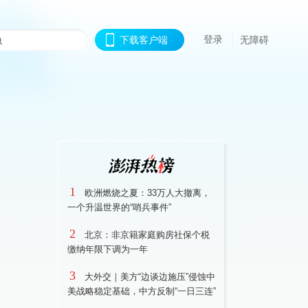
登录
下载客户端
无障碍
1
欧洲燃烧之夏：33万人大撤离，
一个升温世界的“哨兵事件”
2
北京：非京籍家庭购房社保个税
缴纳年限下调为一年
3
大外交｜美方“边谈边施压”侵蚀中
美战略稳定基础，中方反制“一日三连”