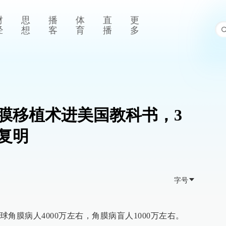
财
思
播
体
直
更
经
想
客
育
播
多
膜移植术进美国教科书，3
复明
字号
角膜病人4000万左右，角膜病盲人1000万左右。