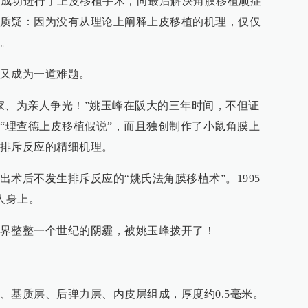
查德成功进行了上皮移植手术，向最后解决角膜移植顽症
质疑：因为没有从理论上阐释上皮移植的机理，仅仅
。
又成为一道难题。
家、为亲人争光！”姚玉峰在阪大的三年时间，不但证
的“理查德上皮移植假说”，而且独创制作了小鼠角膜上
排斥反应的精细机理。
术后不发生排斥反应的“姚氏法角膜移植术”。1995
人身上。
界整整一个世纪的阴霾，被姚玉峰拨开了！
、基质层、后弹力层、内皮层组成，厚度约0.5毫米。