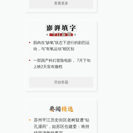
查看更多
肌肉在“缺氧”状态下进行的剧烈运
动，与“有氧运动”相区别
一部国产科幻冒险电影， 7月下旬
上映2天宣布撤档
开始答题
苏州平江历史街区老树疑遭“钻
孔灌药”，姑苏区住建委：将持