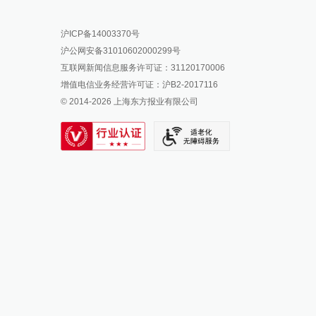
报料热线: 021-962866
澎湃新闻微博
沪ICP备14003370号
报料邮箱: news@thepaper.cn
澎湃新闻公众号
沪公网安备31010602000299号
澎湃新闻抖音号
互联网新闻信息服务许可证：31120170006
派生万物开放平台
增值电信业务经营许可证：沪B2-2017116
© 2014-
2026
上海东方报业有限公司
IP SHANGHAI
SIXTH TONE