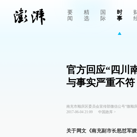
要
精
国
时
闻
选
际
事
官方回应“四川
与事实严重不符
南充市顺庆区委员会宣传部微信公号“微顺庆
2017-06-04 21:09
中国政库
>
关于网文《南充副市长怒怼军嫂