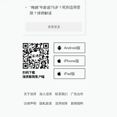
“梅姨”年龄超75岁？死刑适用受
限？律师解读
查看更多
Android版
iPhone版
扫码下载
iPad版
澎湃新闻客户端
关于澎湃
加入澎湃
联系我们
广告合作
法律声明
隐私政策
澎湃矩阵
新闻报料
报料热线: 021-962866
澎湃新闻微博