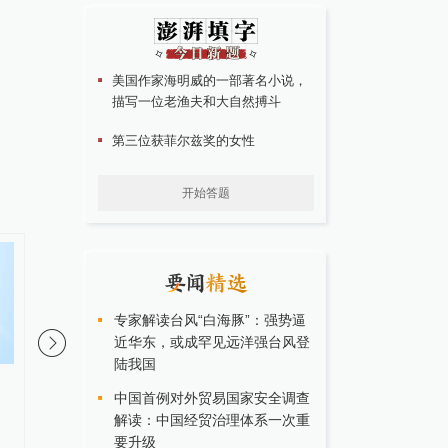
美国作家海明威的一部著名小说，
描写一位老渔夫和大自然搏斗
第三位获菲尔兹奖的女性
开始答题
专家解读台风“白海豚”：强势逼
近华东，或成罕见远洋强台风登
陆我国
部分公共场所禁烟标识“贴而不
感召更多青年投身强军
中国首例对外贸易国家安全调查
管”，陕西佳县政府网站刊文提出
（回信背后的故事·传
解读：中国经贸治理体系一次重
建议
因）
要升级