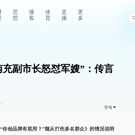
财
思
播
体
直
更
经
想
客
育
播
多
南充副市长怒怼军嫂”：传言
”
字号
“你创品牌有屁用？”随从打伤多名群众》的情况说明