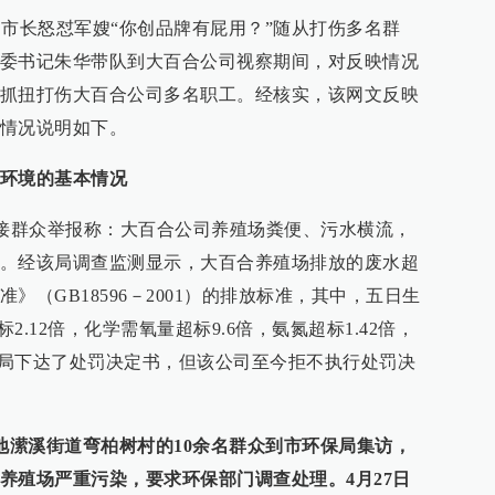
充副市长怒怼军嫂“你创品牌有屁用？”随从打伤多名群
委书记朱华带队到大百合公司视察期间，对反映情况
抓扭打伤大百合公司多名职工。经核实，该网文反映
情况说明如下。
环境的基本情况
保局接群众举报称：大百合公司养殖场粪便、污水横流，
。经该局调查监测显示，大百合养殖场排放的废水超
》（GB18596－2001）的排放标准，其中，五日生
2.12倍，化学需氧量超标9.6倍，氨氮超标1.42倍，
环保局下达了处罚决定书，但该公司至今拒不执行处罚决
在地潆溪街道弯柏树村的10余名群众到市环保局集访，
养殖场严重污染，要求环保部门调查处理。4月27日