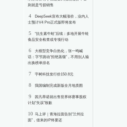
则就是亏损销售
4
DeepSeek宣布大幅涨价，业内人
士预计V4 Pro正式版即将发布
5
“抗生素牛蛙”后续：多地开展牛蛙
食品安全检查或专项行动
6
大模型竞争白热化，张一鸣喊
话：字节跳动“拒绝蒸馏”，不用别人输
出换榜单排名
7
宇树科技发行价150.8元
8
我国编制完成新版全月地质图
9
因凡蒂诺就出售世界杯赛事股权
计划“失误”致歉
10
马上评｜青海拉面告别“兰州拉
面”，借来的IP终要还