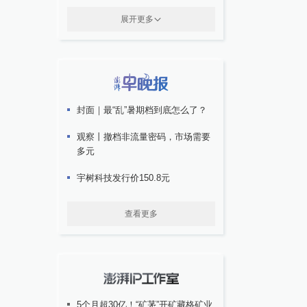
展开更多
封面｜最“乱”暑期档到底怎么了？
观察丨撤档非流量密码，市场需要
多元
宇树科技发行价150.8元
查看更多
5个月超30亿！“矿茅”开矿藏格矿业