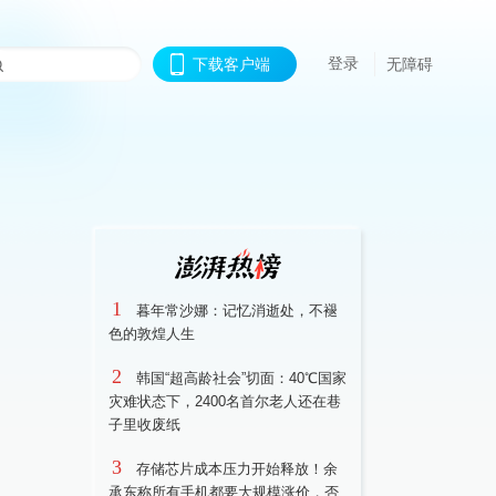
登录
下载客户端
无障碍
1
暮年常沙娜：记忆消逝处，不褪
色的敦煌人生
2
韩国“超高龄社会”切面：40℃国家
灾难状态下，2400名首尔老人还在巷
子里收废纸
3
存储芯片成本压力开始释放！余
承东称所有手机都要大规模涨价，否