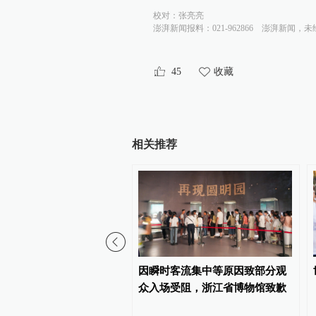
校对：
张亮亮
澎湃新闻报料：021-962866
澎湃新闻，未
45
收藏
相关推荐
多青年投身强军报国伟业
因瞬时客流集中等原因致部分观
背后的故事·传承红色基
众入场受阻，浙江省博物馆致歉