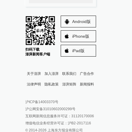
Android版
iPhone版
扫码下载
iPad版
澎湃新闻客户端
关于澎湃
加入澎湃
联系我们
广告合作
法律声明
隐私政策
澎湃矩阵
新闻报料
报料热线: 021-962866
澎湃新闻微博
沪ICP备14003370号
报料邮箱: news@thepaper.cn
澎湃新闻公众号
沪公网安备31010602000299号
澎湃新闻抖音号
互联网新闻信息服务许可证：31120170006
派生万物开放平台
增值电信业务经营许可证：沪B2-2017116
© 2014-
2026
上海东方报业有限公司
IP SHANGHAI