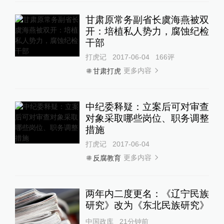
甘肃原常务副省长虞海燕被双
开：培植私人势力，腐蚀纪检
干部
打虎记
2017-06-04
166
评
更多内容
甘肃打虎
中纪委释疑：立案后可对审查
对象采取哪些岗位、职务调整
措施
打虎记
2017-06-04
更多内容
反腐教育
两年内二度更名：《辽宁民族
研究》改为《东北民族研究》
中国政库
21分钟前