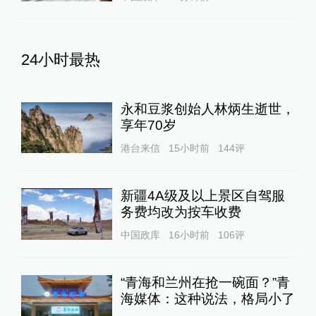
24小时最热
永和豆浆创始人林炳生逝世，
享年70岁
港台来信
15小时前
144
评
新疆4A级及以上景区自驾服
务费均改为按车收费
中国政库
16小时前
106
评
“青海和兰州在抢一碗面？”青
海媒体：这种说法，格局小了