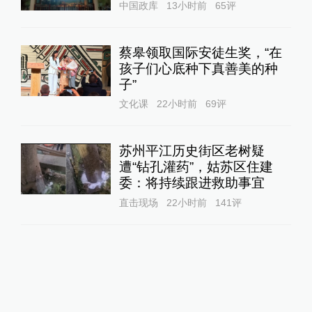
中国政库
13小时前
65
评
蔡皋领取国际安徒生奖，“在
孩子们心底种下真善美的种
子”
文化课
22小时前
69
评
苏州平江历史街区老树疑
遭“钻孔灌药”，姑苏区住建
委：将持续跟进救助事宜
直击现场
22小时前
141
评