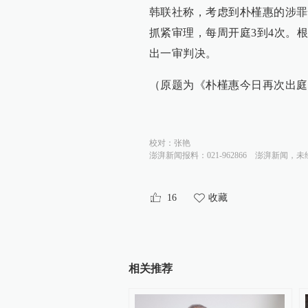
韩联社称，考虑到朴槿惠的涉罪
抓紧审理，每周开庭3到4次。
出一审判决。
（原题为《朴槿惠今日再次出庭
校对：
张艳
澎湃新闻报料：021-962866
澎湃新闻，未
16
收藏
相关推荐