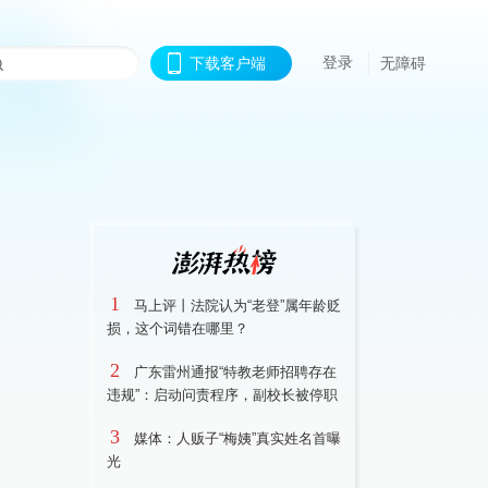
登录
下载客户端
无障碍
1
马上评丨法院认为“老登”属年龄贬
损，这个词错在哪里？
2
广东雷州通报“特教老师招聘存在
违规”：启动问责程序，副校长被停职
3
媒体：人贩子“梅姨”真实姓名首曝
光