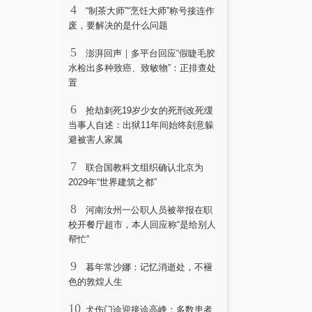
4
“制茶大师”“烹饪大师”称号接连作
废，要解决的是什么问题
5
澎湃回声｜多平台回应“假睫毛胶
水检出多种致癌、致敏物”：正排查处
置
6
抢劫刺死19岁少女的死刑改死缓
当事人自述：出狱11年间始终刻意躲
避被害人家属
7
联合国教科文组织确认北京为
2029年“世界建筑之都”
8
河南汝州一公职人员被举报在职
校开餐厅超市，本人回应称“是给别人
帮忙”
9
暮年常沙娜：记忆消逝处，不褪
色的敦煌人生
10
犬伤门诊迎接诊高峰：多数患者