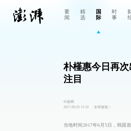
要
精
国
时
闻
选
际
事
朴槿惠今日再次
注目
中新网
2017-06-05 15:10
全球速报
>
当地时间2017年6月5日，韩