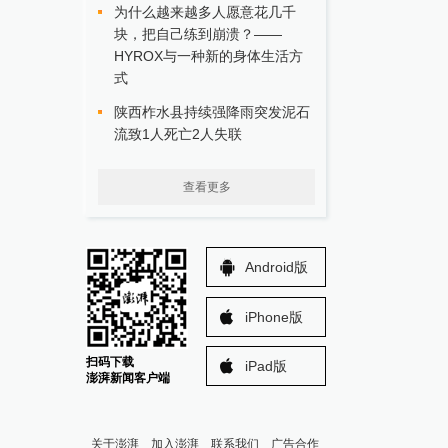
为什么越来越多人愿意花几千
块，把自己练到崩溃？——
HYROX与一种新的身体生活方
式
陕西柞水县持续强降雨突发泥石
流致1人死亡2人失联
查看更多
Android版
iPhone版
扫码下载
iPad版
澎湃新闻客户端
关于澎湃
加入澎湃
联系我们
广告合作