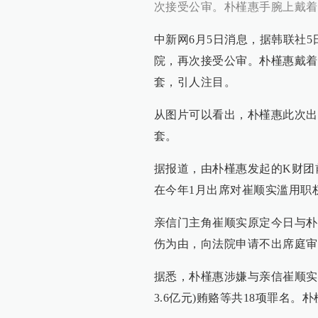
次接受公审。朴槿惠手腕上戴着
中新网6月5日消息，据韩联社
院，再次接受公审。朴槿惠戴着
套，引人注目。
从图片可以看出，朴槿惠此次出
套。
据报道，由朴槿惠发起的K财团
在今年1月出席对崔顺实滥用职
亲信门主角崔顺实原定今日与朴
伤为由，向法院申请不出席庭审
据悉，朴槿惠涉嫌与亲信崔顺实
3.6亿元)贿赂等共18项罪名