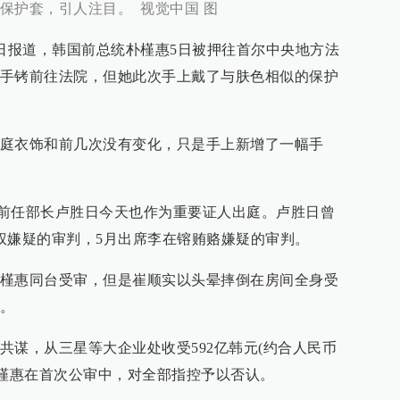
保护套，引人注目。 视觉中国 图
5日报道，韩国前总统朴槿惠5日被押往首尔中央地方法
手铐前往法院，但她此次手上戴了与肤色相似的保护
庭衣饰和前几次没有变化，只是手上新增了一幅手
前任部长卢胜日今天也作为重要证人出庭。卢胜日曾
权嫌疑的审判，5月出席李在镕贿赂嫌疑的审判。
槿惠同台受审，但是崔顺实以头晕摔倒在房间全身受
。
共谋，从三星等大企业处收受592亿韩元(约合人民币
。朴槿惠在首次公审中，对全部指控予以否认。