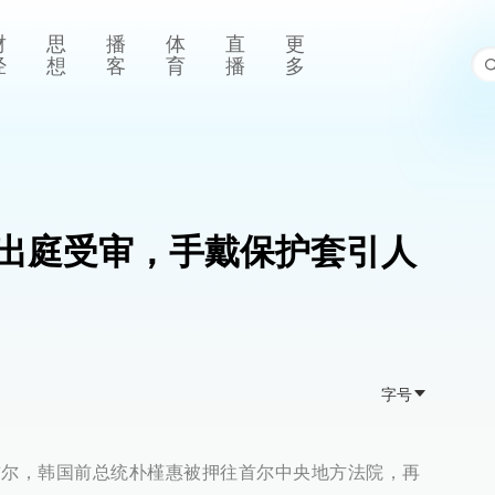
财
思
播
体
直
更
经
想
客
育
播
多
出庭受审，手戴保护套引人
字号
国首尔，韩国前总统朴槿惠被押往首尔中央地方法院，再