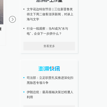
文学花边特别节目 | 三位新晋鲁奖
得主下周二做客澎湃新闻，对谈上
海与文学
行业一线观察：当AI成为“水与
新
日本熊本县发生5.1级地震，震源
美国北卡州一住宅发生
电”，企业下一步拼什么？
深度10公里
1伤
查看更多
司法部：立足职责扎实推进深化扫
黑除恶专项斗争
伊朗总统：最高领袖决策过程遭人
利用