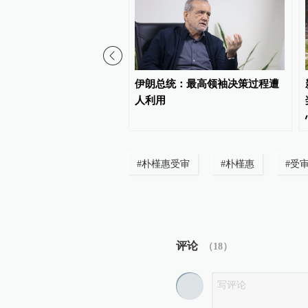
卡州一住宅发生枪击致3死
伊朗总统：最高领袖决策过程遭
人利用
#
朴槿惠受审
#
朴槿惠
#
受
评论
（
18
）