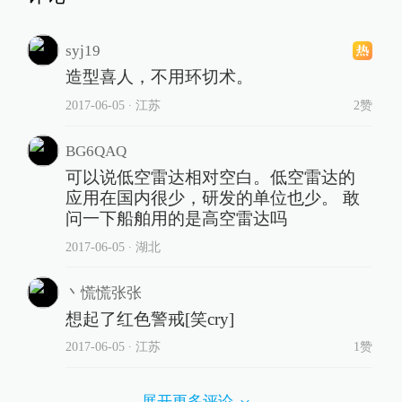
syj19
造型喜人，不用环切术。
2017-06-05
∙ 江苏
2赞
BG6QAQ
可以说低空雷达相对空白。低空雷达的
应用在国内很少，研发的单位也少。 敢
问一下船舶用的是高空雷达吗
2017-06-05
∙ 湖北
丶慌慌张张
想起了红色警戒[笑cry]
2017-06-05
∙ 江苏
1赞
展开更多评论