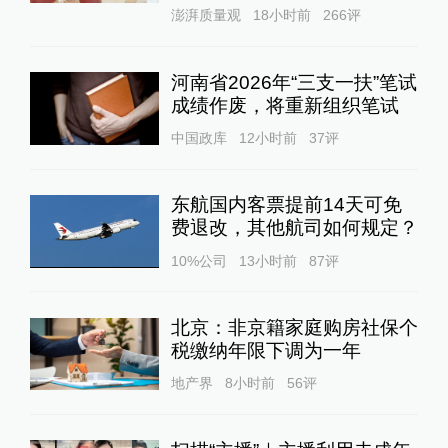
澎湃质量观
18小时前
266
评
河南省2026年“三支一扶”笔试
成绩作废，将重新组织笔试
中国政库
12小时前
37
评
东航国内客票提前14天可免
费退改，其他航司如何规定？
10%公司
13小时前
87
评
北京：非京籍家庭购房社保个
税缴纳年限下调为一年
地产界
8小时前
56
评