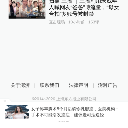
扫描“主播”｜主播利用未成年
人喊网友“爸爸”博流量，“母女
合拍”多账号被封禁
1
直击现场
19小时前
153
评
关于澎湃
|
联系我们
|
法律声明
|
澎湃广告
©2014~
2026
上海东方报业有限公司
沪ICP证：沪B2-20170116 | 沪ICP备14003370号
子称丰胸术9个月后确诊乳腺癌，医美机构：
你有权知
互联网新闻信息服务许可证：31120170006
术不可能引发癌症，建议走司法途径
下载澎湃
沪公网安备 31010602000299号