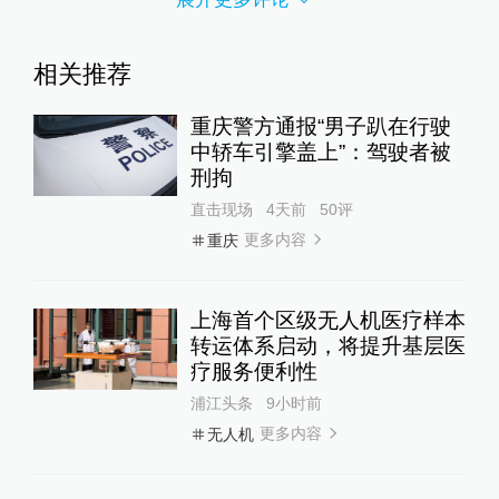
相关推荐
重庆警方通报“男子趴在行驶
中轿车引擎盖上”：驾驶者被
刑拘
直击现场
4天前
50
评
更多内容
重庆
上海首个区级无人机医疗样本
转运体系启动，将提升基层医
疗服务便利性
浦江头条
9小时前
更多内容
无人机