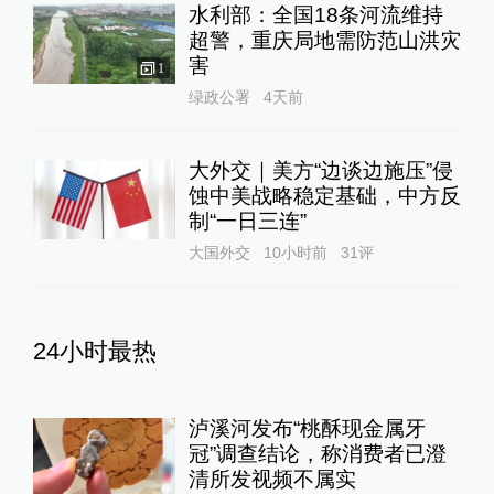
水利部：全国18条河流维持
超警，重庆局地需防范山洪灾
害
1
绿政公署
4天前
大外交｜美方“边谈边施压”侵
蚀中美战略稳定基础，中方反
制“一日三连”
大国外交
10小时前
31
评
24小时最热
泸溪河发布“桃酥现金属牙
冠”调查结论，称消费者已澄
清所发视频不属实