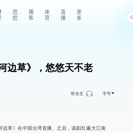
财
思
播
体
直
更
经
想
客
育
播
多
河边草》，悠悠天不老
听全文
字号
青青河边草》在中国台湾首播。之后，该剧红遍大江南