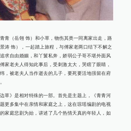
青青（岳翎 饰）和小草，物伤其类一同离家出走，路
景涛 饰），一起踏上旅程，与傅家老两口结下不解之
追求自由婚姻，和丫鬟私奔，娇弱公子哥不堪外面风
傅家老夫人得知此事后，受刺激太大，哭瞎了眼睛，
纬，被老夫人当作逝去的儿子，要死要活地强留在府
。
边草》是相对特殊的一部。首先是主题上，《青青河
题更多集中在亲情和家庭之上，这在琼瑶编剧的电视
的家庭悲剧为始，讲述了几个热情天真的年轻人，如