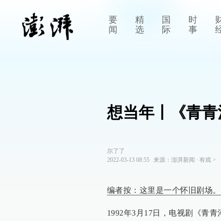
要
精
国
时
闻
选
际
事
想当年丨《青青
尔了了
2022-03-13 08:55
来源：
澎湃新闻
∙
有戏
>
编者按：这里是一个怀旧剧场。
1992年3月17日，电视剧《