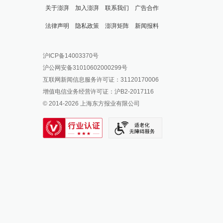
关于澎湃
加入澎湃
联系我们
广告合作
法律声明
隐私政策
澎湃矩阵
新闻报料
报料热线: 021-962866
澎湃新闻微博
沪ICP备14003370号
报料邮箱: news@thepaper.cn
澎湃新闻公众号
沪公网安备31010602000299号
澎湃新闻抖音号
互联网新闻信息服务许可证：31120170006
派生万物开放平台
增值电信业务经营许可证：沪B2-2017116
© 2014-
2026
上海东方报业有限公司
IP SHANGHAI
SIXTH TONE