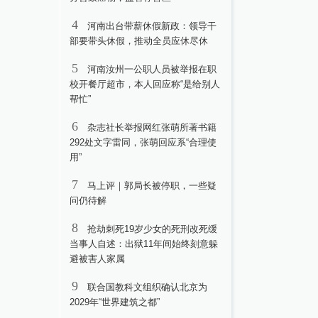
4
河南出台带薪休假新政：领导干
部要带头休假，推动全员应休尽休
5
河南汝州一公职人员被举报在职
校开餐厅超市，本人回应称“是给别人
帮忙”
6
杂志社长举报网红张萌所著书籍
292处文字雷同，张萌回应系“合理使
用”
7
马上评｜郭局长被停职，一些疑
问仍待解
8
抢劫刺死19岁少女的死刑改死缓
当事人自述：出狱11年间始终刻意躲
避被害人家属
9
联合国教科文组织确认北京为
2029年“世界建筑之都”