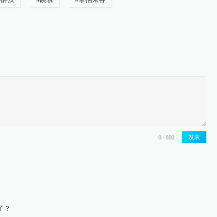
发表
了？