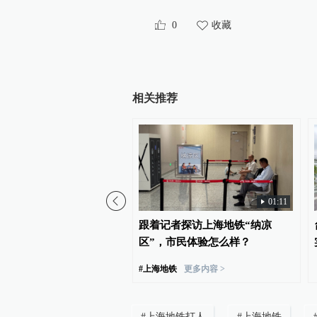
0
收藏
相关推荐
01:11
台风“白海豚”或将带来龙
跟着记者探访上海地铁“纳凉
极端影响
区”，市民体验怎么样？
#
上海地铁
更多内容 >
#
上海地铁打人
#
上海地铁