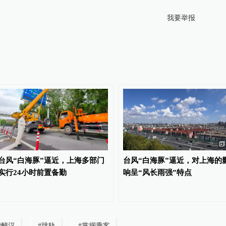
我要举报
台风“白海豚”逼近，上海多部门
台风“白海豚”逼近，对上海的
实行24小时前置备勤
响呈“风长雨强”特点
#
醉汉
#
跳轨
#
掌掴乘客