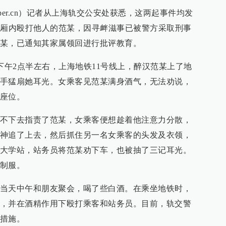
paper.cn）记者从上海轨交公安处获悉，这两起事件均发
车厢内殴打他人的范某，因寻衅滋事已被警方采取刑事
某，已通知其家属领回进行批评教育。
下午2点半左右，上海地铁11号线上，醉汉范某上了地
手猛扇她耳光。女乘客见范某满身酒气，无法劝说，
座位。
不下去指责了范某，女乘客便想趁着他注意力分散，
神追了上去，然后抓住另一名女乘客的头发及衣领，
大学站，站务员将范某劝下车，也被抽了三记耳光。
制服。
当天中午和朋友聚会，喝了些白酒。在乘坐地铁时，
，并在酒精作用下殴打乘客和站务员。目前，轨交警
措施。