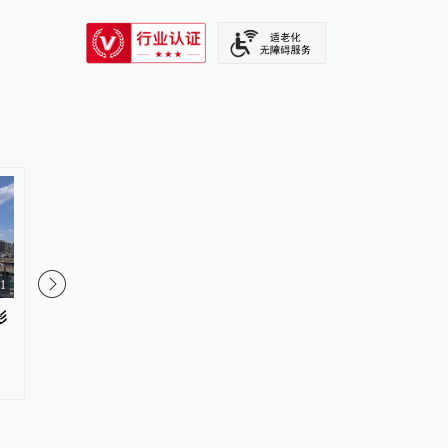
SIXTH TONE
1
1
影
当三只松鼠宝宝意外坠落城市街
上海：台风“白海豚”或
头
卷风等极端影响