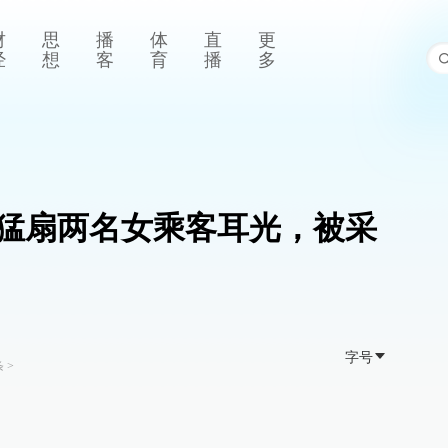
财
思
播
体
直
更
经
想
客
育
播
多
铁猛扇两名女乘客耳光，被采
字号
条
>
。