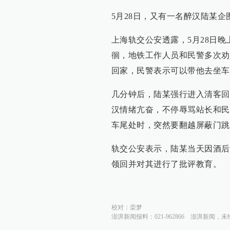
5月28日，又有一名醉汉陆某企
上海轨交公安透露，5月28日晚
徊，地铁工作人员和民警多次劝
回家，民警表示可以带他去坐车
几分钟后，陆某强行进入清客回
汉情绪亢奋，不停辱骂站长和民
车尾处时，突然要翻越屏蔽门跳
轨交公安表示，陆某当天因酒后
领回并对其进行了批评教育。
校对：
栾梦
澎湃新闻报料：021-962866
澎湃新闻，未