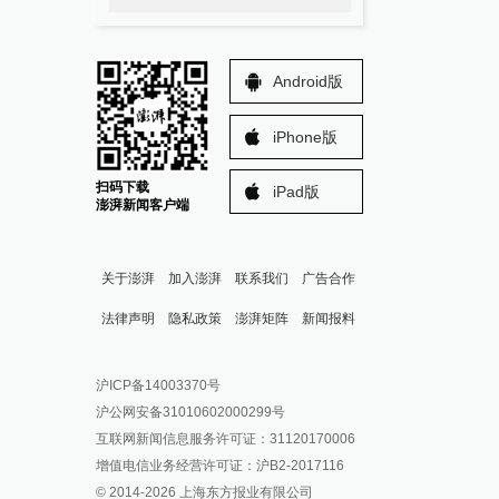
Android版
iPhone版
扫码下载
iPad版
澎湃新闻客户端
关于澎湃
加入澎湃
联系我们
广告合作
法律声明
隐私政策
澎湃矩阵
新闻报料
报料热线: 021-962866
澎湃新闻微博
沪ICP备14003370号
报料邮箱: news@thepaper.cn
澎湃新闻公众号
沪公网安备31010602000299号
澎湃新闻抖音号
互联网新闻信息服务许可证：31120170006
派生万物开放平台
增值电信业务经营许可证：沪B2-2017116
© 2014-
2026
上海东方报业有限公司
IP SHANGHAI