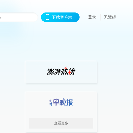
登录
下载客户端
无障碍
查看更多