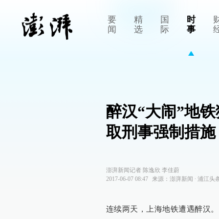
要
精
国
时
闻
选
际
事
醉汉“大闹”地
取刑事强制措施
澎湃新闻记者 陈逸欣 李佳蔚
2017-06-07 08:47
来源：
澎湃新闻
∙
浦江头
连续两天，上海地铁遭遇醉汉