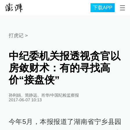
下载APP
打虎记
>
中纪委机关报透视贪官以
房敛财术：有的寻找高
价“接盘侠”
孙利娟、简静远、肖华/中国纪检监察报
2017-06-07 10:13
今年5月，本报报道了湖南省宁乡县园