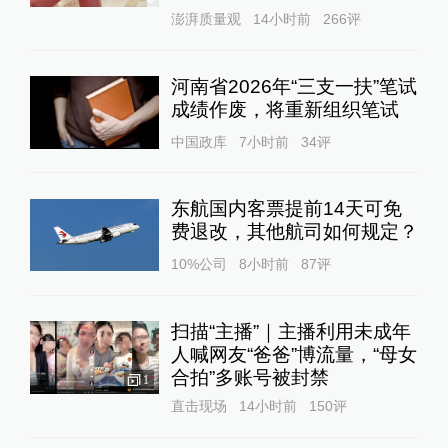
澎湃质量观
14小时前
266
评
河南省2026年“三支一扶”笔试
成绩作废，将重新组织笔试
中国政库
7小时前
34
评
东航国内客票提前14天可免
费退改，其他航司如何规定？
10%公司
8小时前
87
评
扫描“主播”｜主播利用未成年
人喊网友“爸爸”博流量，“母女
合拍”多账号被封禁
1
直击现场
14小时前
150
评