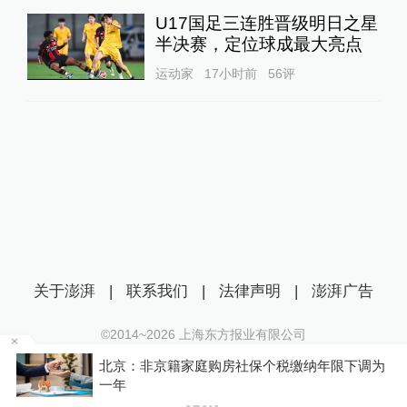
U17国足三连胜晋级明日之星
半决赛，定位球成最大亮点
运动家
17小时前
56
评
关于澎湃
|
联系我们
|
法律声明
|
澎湃广告
©2014~
2026
上海东方报业有限公司
沪ICP证：沪B2-20170116 | 沪ICP备14003370号
调为
湖南衡阳蒸湘区住建局民生服务热线刚开通两天
互联网新闻信息服务许可证：31120170006
就出现故障，官方：正抢修
沪公网安备 31010602000299号