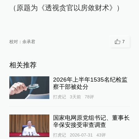
（原题为《透视贪官以房敛财术》）
校对：
余承君
7
相关推荐
2026年上半年1535名纪检监
察干部被处分
打虎记
3天前
78
评
国家电网原党组书记、董事长
辛保安接受审查调查
打虎记
2026-07-31
43
评